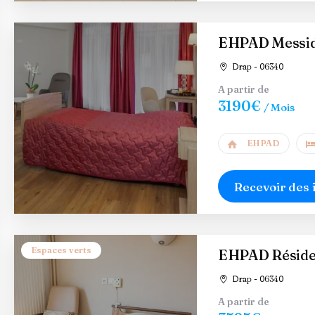
EHPAD Messi
Drap - 06340
A partir de
3190€
/ Mois
EHPAD
Recevoir des 
Espaces verts
EHPAD Résiden
Drap - 06340
A partir de