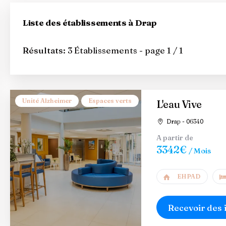
Liste des établissements à Drap
Résultats:
3 Établissements - page 1 / 1
Unité Alzheimer
Espaces verts
L'eau Vive
Drap - 06340
A partir de
3342€
/ Mois
EHPAD
Recevoir des 