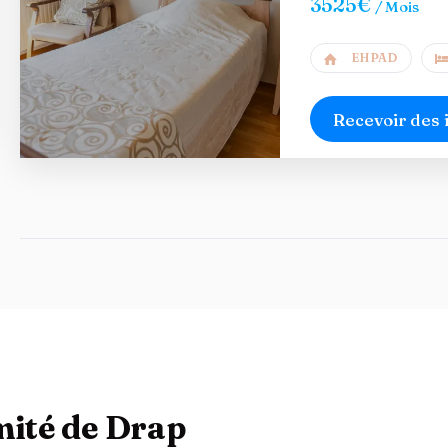
3525€
/ Mois
EHPAD
Recevoir des 
mité de Drap