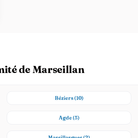
mité de Marseillan
Béziers
(10)
Agde
(5)
Marsillargues
(2)