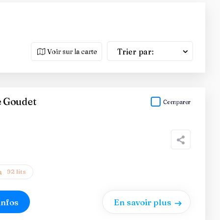
Trier par:
Voir sur la carte
 Goudet
Comparer
92 lits
infos
En savoir plus