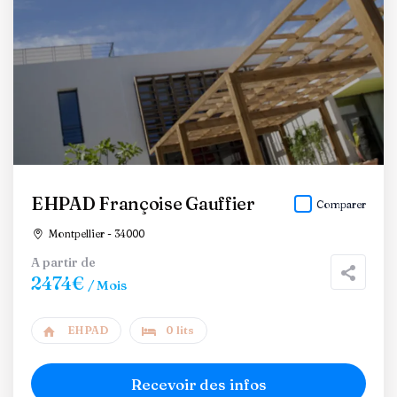
EHPAD Françoise Gauffier
Comparer
Montpellier - 34000
A partir de
2474€
/ Mois
EHPAD
0 lits
Recevoir des infos