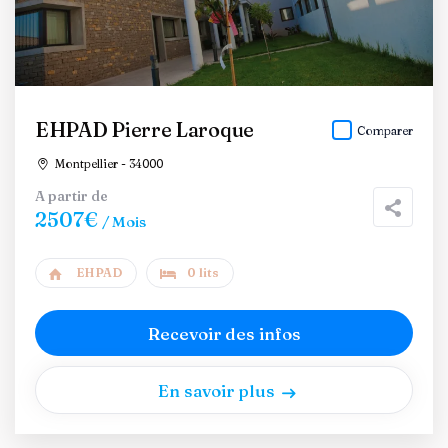
EHPAD Pierre Laroque
Comparer
Montpellier - 34000
A partir de
2507€
/ Mois
EHPAD
0 lits
Recevoir des infos
En savoir plus