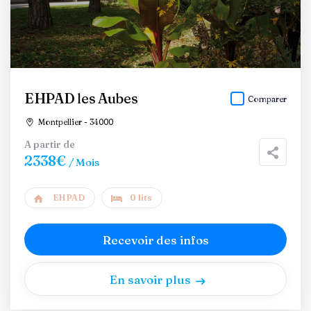
EHPAD les Aubes
Comparer
Montpellier - 34000
A partir de
2338€
/ Mois
EHPAD
0 lits
Recevoir des infos
En savoir plus