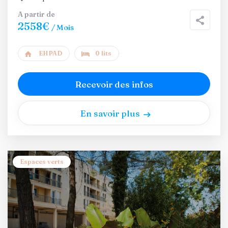
A partir de
2558€
/ Mois
EHPAD
0 lits
Recevoir des infos
En savoir plus
Espaces verts