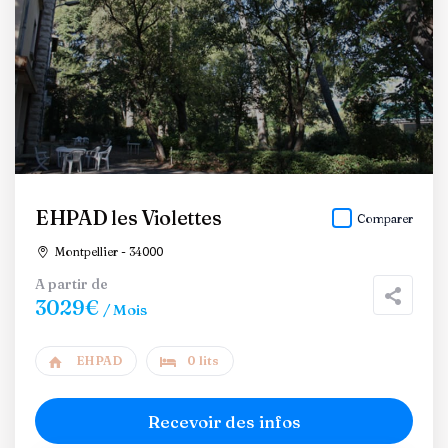
EHPAD les Violettes
Comparer
Montpellier - 34000
A partir de
3029€
/ Mois
EHPAD
0 lits
Recevoir des infos