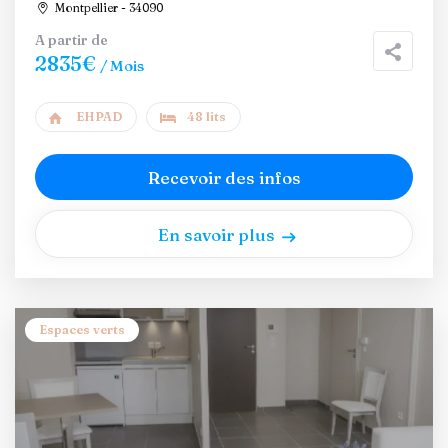
Montpellier - 34090
A partir de
2835€
/ Mois
EHPAD
48 lits
Recevoir des infos
En savoir plus
Espaces verts