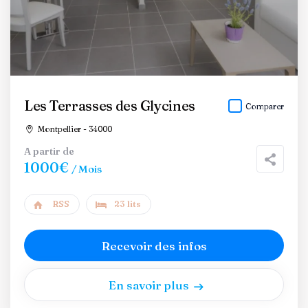
Les Terrasses des Glycines
Comparer
Montpellier - 34000
A partir de
1000€
/ Mois
RSS
23 lits
Recevoir des infos
En savoir plus