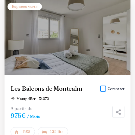
Espaces verts
Les Balcons de Montcalm
Comparer
Montpellier - 34070
A partir de
975€
/ Mois
RSS
129 lits