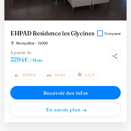
EHPAD Residence les Glycines
Comparer
Montpellier - 34000
A partir de
3294€
/ Mois
EHPAD
70 lits
4.5/5
Recevoir des infos
En savoir plus