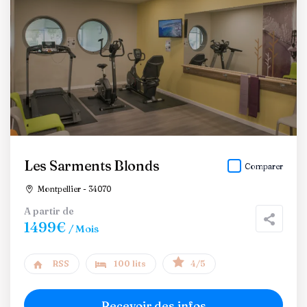
Les Sarments Blonds
Comparer
Montpellier - 34070
A partir de
1499€
/ Mois
RSS
100 lits
4/5
Recevoir des infos