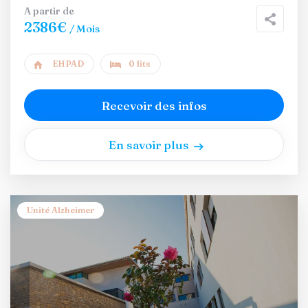
A partir de
2386€
/ Mois
EHPAD
0 lits
Recevoir des infos
En savoir plus
Unité Alzheimer