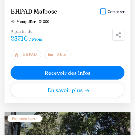
EHPAD Malbosc
Comparer
Montpellier - 34000
A partir de
2371€
/ Mois
EHPAD
0 lits
Recevoir des infos
En savoir plus
Espaces verts