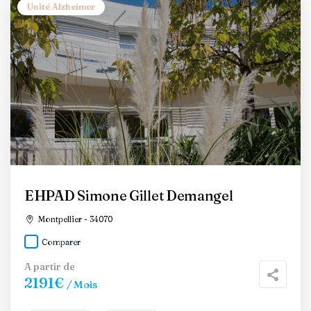
Unité Alzheimer
EHPAD Simone Gillet Demangel
Montpellier - 34070
Comparer
A partir de
2191€
/ Mois