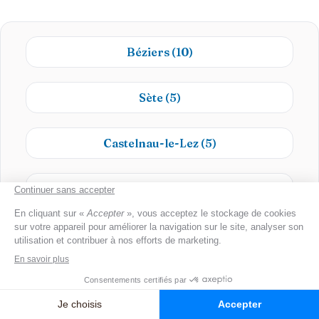
Béziers
(10)
Sète
(5)
Castelnau-le-Lez
(5)
Agde
(5)
Frontignan
(3)
Mèze
(3)