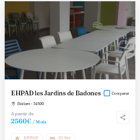
EHPAD les Jardins de Badones
Comparer
Béziers - 34500
A partir de
2560€
/ Mois
EHPAD
63 lits