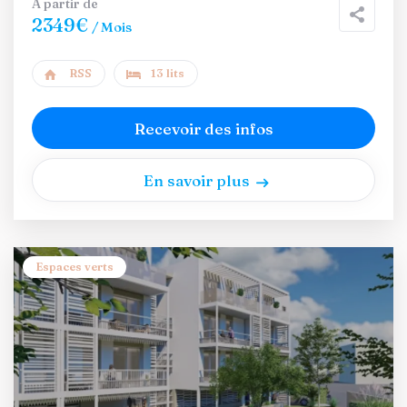
A partir de
2349€
/ Mois
RSS
13 lits
Recevoir des infos
En savoir plus
Espaces verts