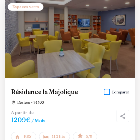
Espaces verts
Résidence la Majolique
Comparer
Béziers - 34500
A partir de
1209€
/ Mois
RSS
112 lits
5/5