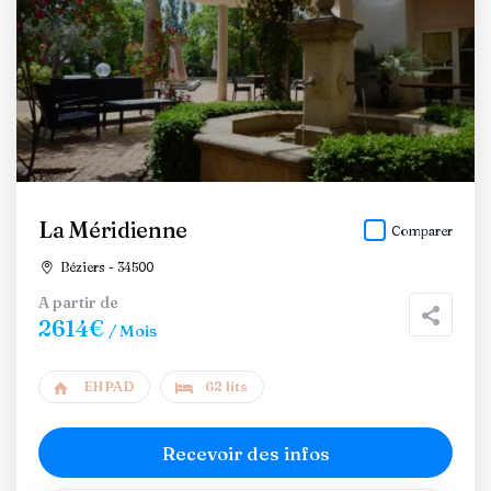
La Méridienne
Comparer
Béziers - 34500
A partir de
2614€
/ Mois
EHPAD
62 lits
Recevoir des infos