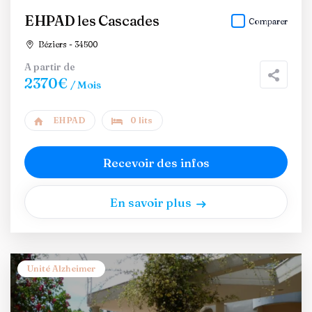
EHPAD les Cascades
Comparer
Béziers - 34500
A partir de
2370€
/ Mois
EHPAD
0 lits
Recevoir des infos
En savoir plus
Unité Alzheimer