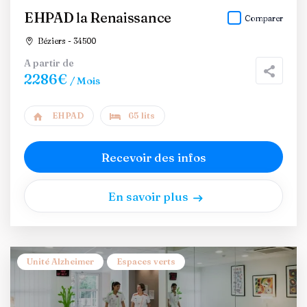
EHPAD la Renaissance
Comparer
Béziers - 34500
A partir de
2286€
/ Mois
EHPAD
65 lits
Recevoir des infos
En savoir plus
Unité Alzheimer
Espaces verts