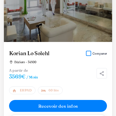
Korian Lo Solehl
Comparer
Béziers - 34500
A partir de
3569€
/ Mois
EHPAD
60 lits
Recevoir des infos