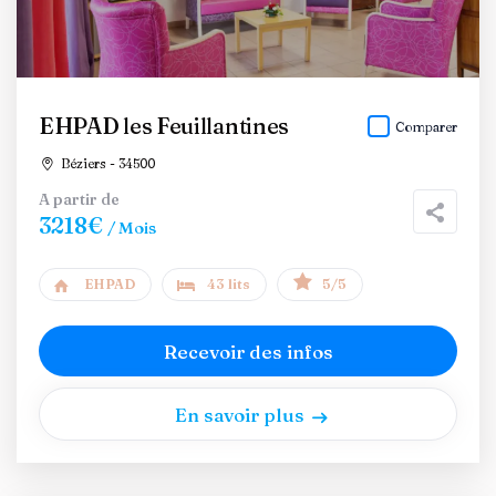
EHPAD les Feuillantines
Comparer
Béziers - 34500
A partir de
3218€
/ Mois
EHPAD
43 lits
5/5
Recevoir des infos
En savoir plus