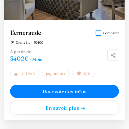
L'emeraude
Comparer
Granville - 50400
A partir de
3402€
/ Mois
EHPAD
80 lits
5/5
Recevoir des infos
En savoir plus