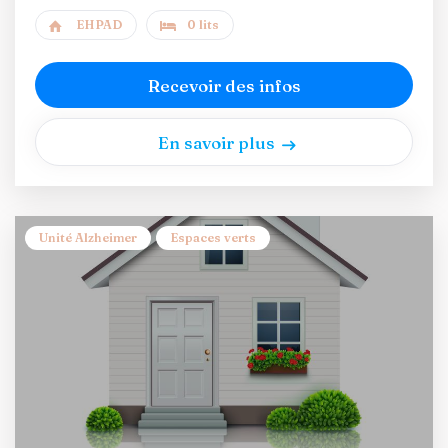
EHPAD
0 lits
Recevoir des infos
En savoir plus
Unité Alzheimer
Espaces verts