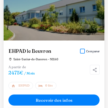
EHPAD le Beuvron
Comparer
Saint-Senier-de-Beuvron - 50240
A partir de
2475€
/ Mois
EHPAD
0 lits
Recevoir des infos