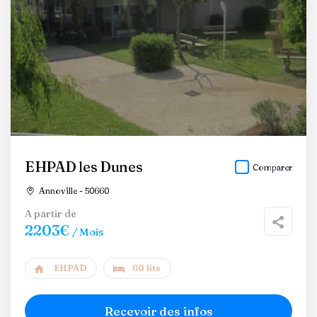
EHPAD les Dunes
Comparer
Annoville - 50660
A partir de
2203€
/ Mois
EHPAD
60 lits
Recevoir des infos