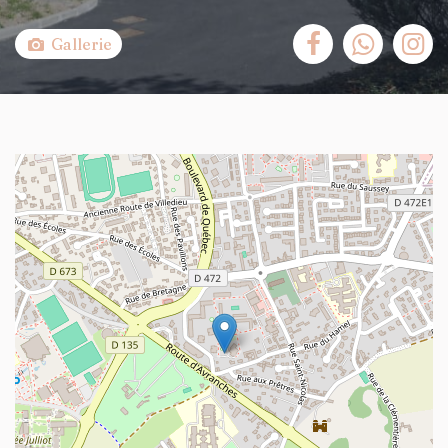
Gallerie
+
−