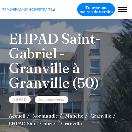
Trouver une
maison de retraite
EHPAD Saint-
Gabriel -
Granville à
Granville (50)
EHPAD
Espaces verts
Accueil
Normandie
Manche
Granville
EHPAD Saint-Gabriel - Granville