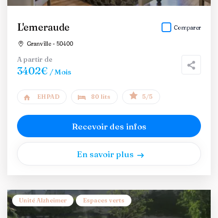
L'emeraude
Comparer
Granville - 50400
A partir de
3402€
/ Mois
EHPAD
80 lits
5/5
Recevoir des infos
En savoir plus
Unité Alzheimer
Espaces verts