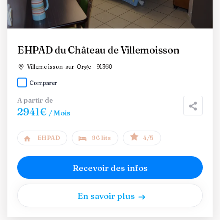
EHPAD du Château de Villemoisson
Villemoisson-sur-Orge - 91360
Comparer
A partir de
2941€
/ Mois
EHPAD
96 lits
4/5
Recevoir des infos
En savoir plus