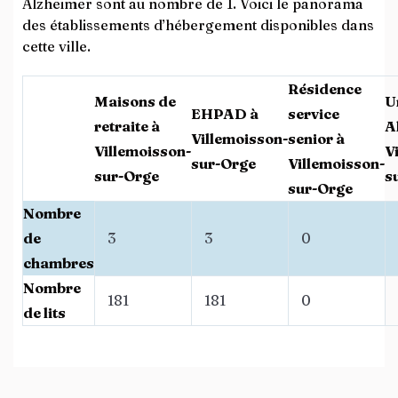
Alzheimer sont au nombre de 1. Voici le panorama
des établissements d’hébergement disponibles dans
cette ville.
Résidence
Maisons de
U
EHPAD à
service
retraite à
A
Villemoisson-
senior à
Villemoisson-
V
sur-Orge
Villemoisson-
sur-Orge
s
sur-Orge
Nombre
de
3
3
0
chambres
Nombre
181
181
0
de lits