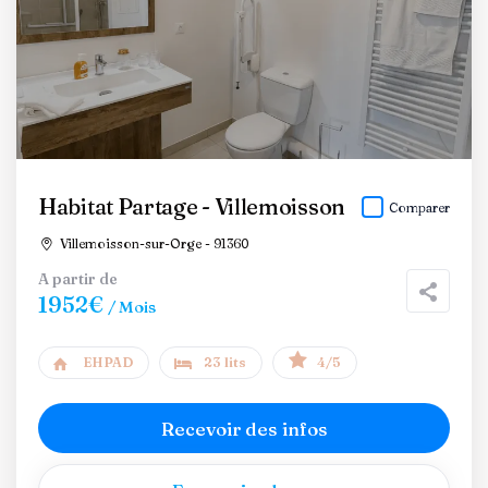
Habitat Partage - Villemoisson
Comparer
Villemoisson-sur-Orge - 91360
A partir de
1952€
/ Mois
EHPAD
23 lits
4/5
Recevoir des infos