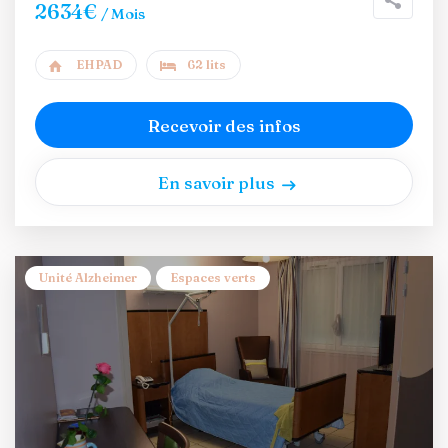
2634€
/ Mois
EHPAD
62 lits
Recevoir des infos
En savoir plus
Unité Alzheimer
Espaces verts