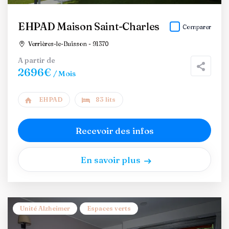
EHPAD Maison Saint-Charles
Comparer
Verrières-le-Buisson - 91370
A partir de
2696€
/ Mois
EHPAD
83 lits
Recevoir des infos
En savoir plus
Unité Alzheimer
Espaces verts