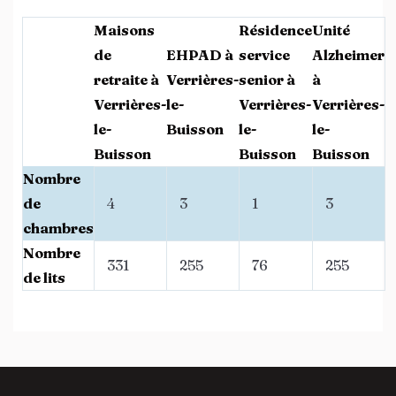
Maisons
Résidence
Unité
de
EHPAD à
service
Alzheimer
retraite à
Verrières-
senior à
à
Verrières-
le-
Verrières-
Verrières-
le-
Buisson
le-
le-
Buisson
Buisson
Buisson
Nombre
de
4
3
1
3
chambres
Nombre
331
255
76
255
de lits