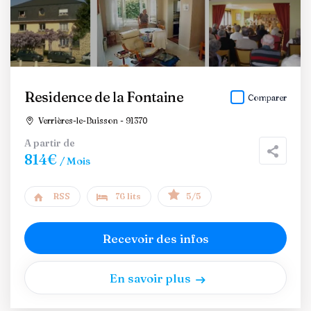
Residence de la Fontaine
Comparer
Verrières-le-Buisson - 91370
A partir de
814€
/ Mois
RSS
76 lits
5/5
Recevoir des infos
En savoir plus