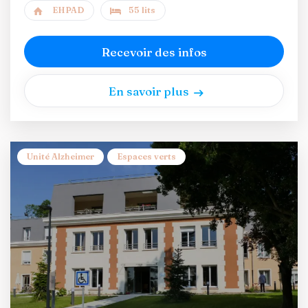
EHPAD
55 lits
Recevoir des infos
En savoir plus
Unité Alzheimer
Espaces verts