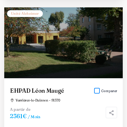
Unité Alzheimer
EHPAD Léon Maugé
Comparer
Verrières-le-Buisson - 91370
A partir de
2361€
/ Mois