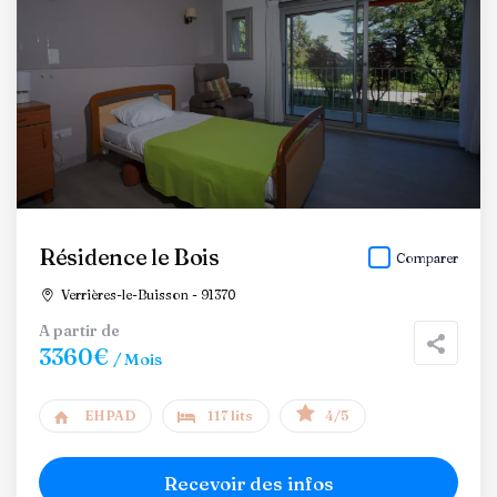
Résidence le Bois
Comparer
Verrières-le-Buisson - 91370
A partir de
3360€
/ Mois
EHPAD
117 lits
4/5
Recevoir des infos