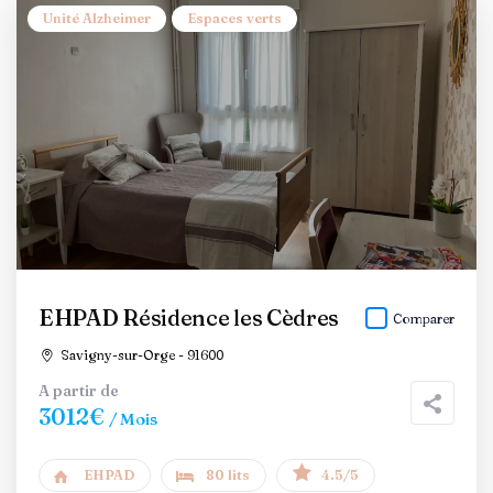
Unité Alzheimer
Espaces verts
EHPAD Résidence les Cèdres
Comparer
Savigny-sur-Orge - 91600
A partir de
3012€
/ Mois
EHPAD
80 lits
4.5/5