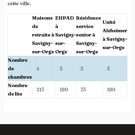
cette ville.
Maisons
EHPAD
Résidence
Unité
de
à
service
Alzheimer
retraite à
Savigny-
senior à
à Savigny-
Savigny-
sur-
Savigny-
sur-Orge
sur-Orge
Orge
sur-Orge
Nombre
de
4
2
2
2
chambres
Nombre
213
180
33
180
de lits