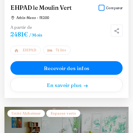
EHPAD le Moulin Vert
Comparer
Athis-Mons - 91200
A partir de
2481€
/ Mois
EHPAD
74 lits
Recevoir des infos
En savoir plus
Unité Alzheimer
Espaces verts