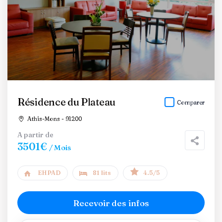
Résidence du Plateau
Comparer
Athis-Mons - 91200
A partir de
3501€
/ Mois
EHPAD
81 lits
4.5/5
Recevoir des infos