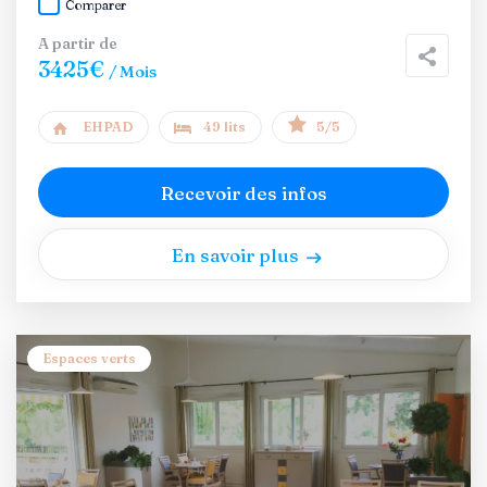
Comparer
A partir de
3425€
/ Mois
EHPAD
49 lits
5/5
Recevoir des infos
En savoir plus
Espaces verts