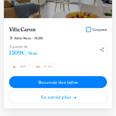
Villa Caron
Comparer
Athis-Mons - 91200
A partir de
1309€
/ Mois
RSS
93 lits
Recevoir des infos
En savoir plus