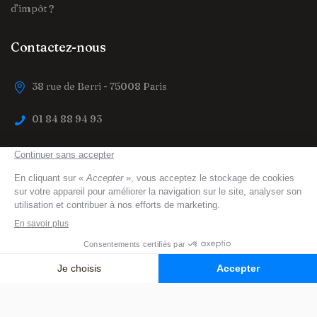
d’impôt ?
Contactez-nous
38 rue de Berri - 75008 Paris
01 84 88 94 93
contact@trouver-maison-de-retraite.fr
trouver-maison-de-retraite.fr
© 2023 All Right
Reserved
Mentions légales
Protection des données