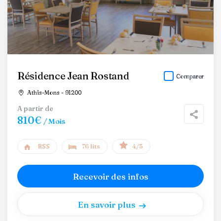
Résidence Jean Rostand
Comparer
Athis-Mons - 91200
A partir de
810€
/ Mois
RSS
76 lits
4/5
Recevoir des infos
En savoir plus