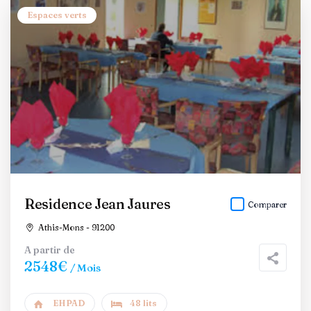
Espaces verts
Residence Jean Jaures
Comparer
Athis-Mons - 91200
A partir de
2548€
/ Mois
EHPAD
48 lits