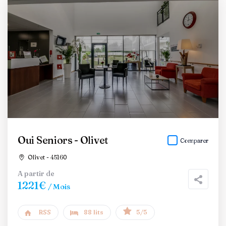
Oui Seniors - Olivet
Comparer
Olivet - 45160
A partir de
1221€
/ Mois
RSS
88 lits
5/5