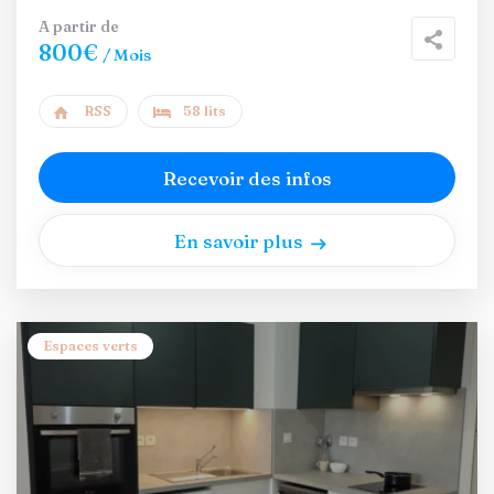
A partir de
800€
/ Mois
RSS
58 lits
Recevoir des infos
En savoir plus
Espaces verts