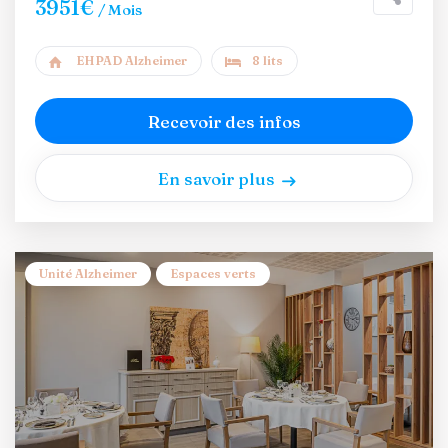
3951€
/ Mois
EHPAD Alzheimer
8 lits
Recevoir des infos
En savoir plus
Unité Alzheimer
Espaces verts