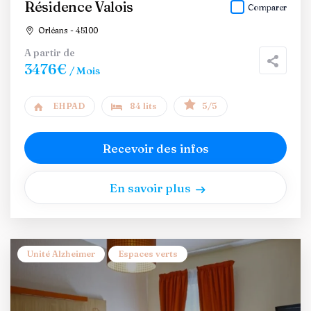
Résidence Valois
Comparer
Orléans - 45100
A partir de
3476€
/ Mois
EHPAD
84 lits
5/5
Recevoir des infos
En savoir plus
Unité Alzheimer
Espaces verts