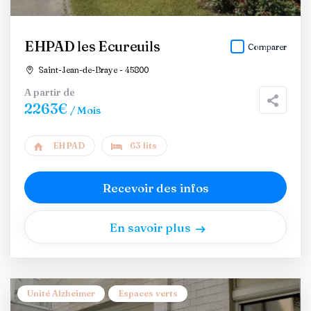
EHPAD les Ecureuils
Comparer
Saint-Jean-de-Braye - 45800
A partir de
2263€
/ Mois
EHPAD
63 lits
Recevoir des infos
En savoir plus
Unité Alzheimer
Espaces verts