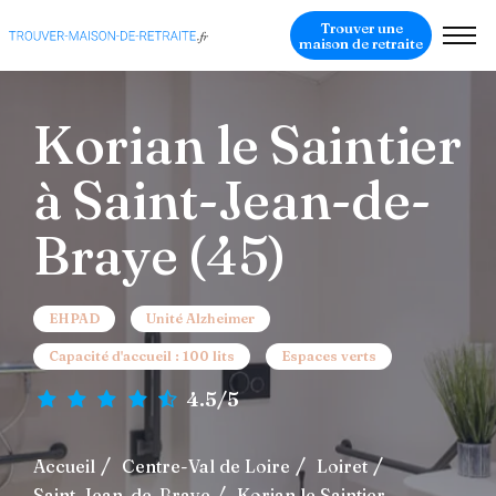
Trouver une
maison de retraite
Korian le Saintier
à Saint-Jean-de-
Braye (45)
EHPAD
Unité Alzheimer
Capacité d'accueil : 100 lits
Espaces verts
4.5/5
Accueil
Centre-Val de Loire
Loiret
Saint-Jean-de-Braye
Korian le Saintier