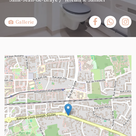
Gallerie
+
−