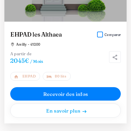
EHPAD les Althaea
Comparer
Amilly - 45200
A partir de
2045€
/ Mois
EHPAD
80 lits
Recevoir des infos
En savoir plus