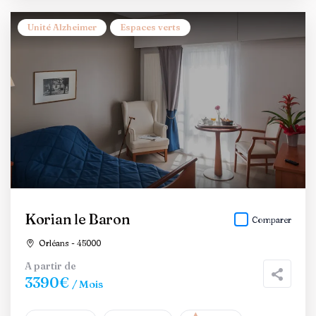
Unité Alzheimer
Espaces verts
Korian le Baron
Comparer
Orléans - 45000
A partir de
3390€
/ Mois