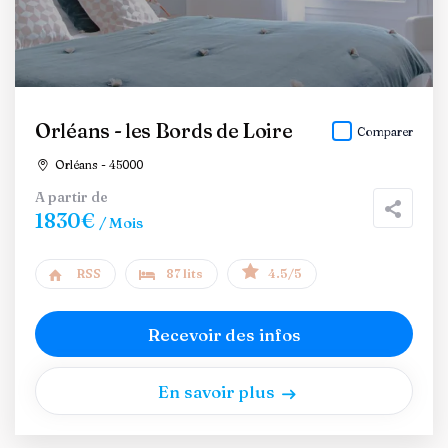
Orléans - les Bords de Loire
Comparer
Orléans - 45000
A partir de
1830€
/ Mois
RSS
87 lits
4.5/5
Recevoir des infos
En savoir plus