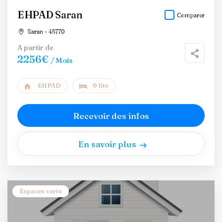
EHPAD Saran
Comparer
Saran - 45770
A partir de
2256€
/ Mois
EHPAD
0 lits
Recevoir des infos
En savoir plus
Espaces verts