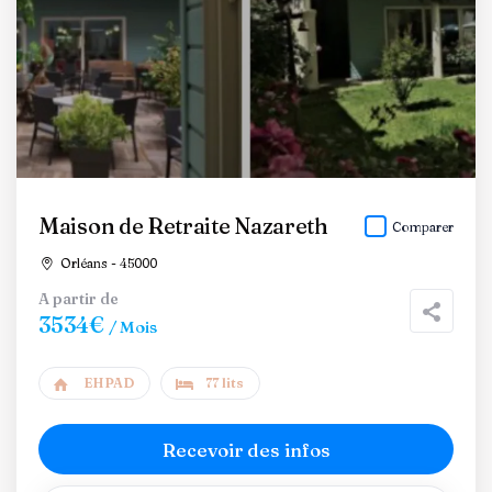
Maison de Retraite Nazareth
Comparer
Orléans - 45000
A partir de
3534€
/ Mois
EHPAD
77 lits
Recevoir des infos