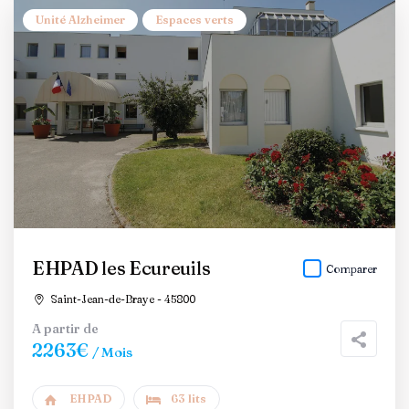
Unité Alzheimer
Espaces verts
EHPAD les Ecureuils
Comparer
Saint-Jean-de-Braye - 45800
A partir de
2263€
/ Mois
EHPAD
63 lits