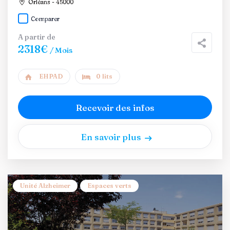
Orléans - 45000
Comparer
A partir de
2318€
/ Mois
EHPAD
0 lits
Recevoir des infos
En savoir plus
Unité Alzheimer
Espaces verts