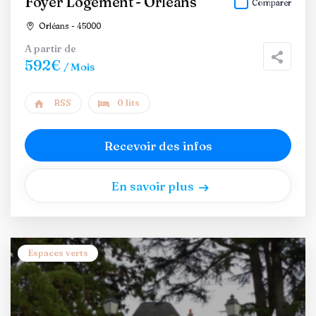
Foyer Logement - Orleans
Comparer
Orléans - 45000
A partir de
592€
/ Mois
RSS
0 lits
Recevoir des infos
En savoir plus
Espaces verts