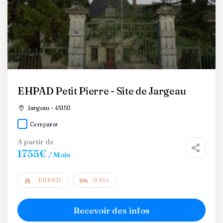
EHPAD Petit Pierre - Site de Jargeau
Jargeau - 45150
Comparer
A partir de
1755€
/ Mois
EHPAD
0 lits
Recevoir des infos