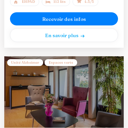
EHPAD
113 lits
4.5/5
Recevoir des infos
En savoir plus
Unité Alzheimer
Espaces verts