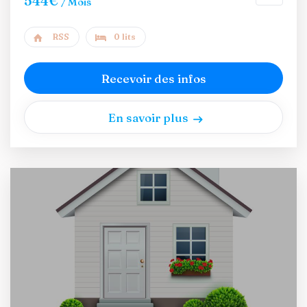
544€
/ Mois
RSS
0 lits
Recevoir des infos
En savoir plus