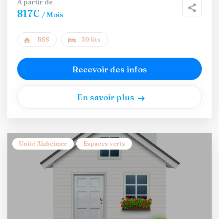
A partir de
817€
/ Mois
RSS
30 lits
Recevoir des infos
En savoir plus
Unité Alzheimer
Espaces verts