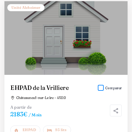
Unité Alzheimer
EHPAD de la Vrilliere
Comparer
Châteauneuf-sur-Loire - 45110
A partir de
2183€
/ Mois
EHPAD
93 lits