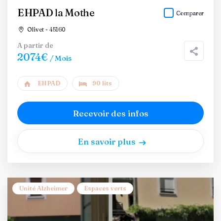
EHPAD la Mothe
Comparer
Olivet - 45160
A partir de
2074€
/ Mois
EHPAD
90 lits
Recevoir des infos
En savoir plus
Unité Alzheimer
Espaces verts