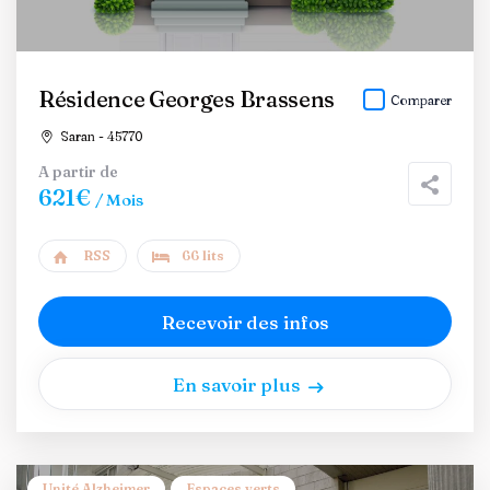
Résidence Georges Brassens
Comparer
Saran - 45770
A partir de
621€
/ Mois
RSS
66 lits
Recevoir des infos
En savoir plus
Unité Alzheimer
Espaces verts