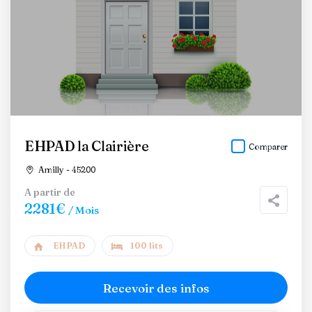
EHPAD la Clairière
Comparer
Amilly - 45200
A partir de
2281€
/ Mois
EHPAD
100 lits
Recevoir des infos