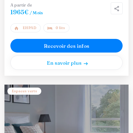
A partir de
1965€
/ Mois
EHPAD
0 lits
Recevoir des infos
En savoir plus
Espaces verts