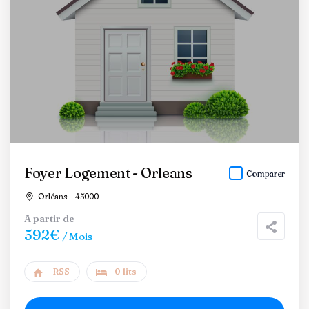
Foyer Logement - Orleans
Comparer
Orléans - 45000
A partir de
592€
/ Mois
RSS
0 lits