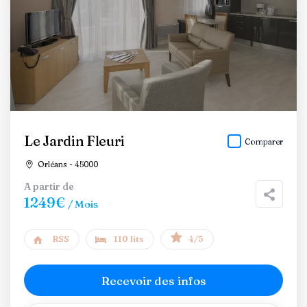
Le Jardin Fleuri
Comparer
Orléans - 45000
A partir de
1249€
/ Mois
RSS
110 lits
4/5
Recevoir des infos