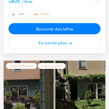
582€
/ Mois
RSS
59 lits
Recevoir des infos
En savoir plus
Unité Alzheimer
Espaces verts