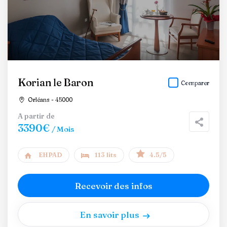
Korian le Baron
Comparer
Orléans - 45000
A partir de
3390€
/ Mois
EHPAD
113 lits
4.5/5
Recevoir des infos
En savoir plus