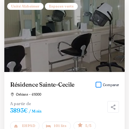
Unité Alzheimer
Espaces verts
Résidence Sainte-Cecile
Comparer
Orléans - 45000
A partir de
3893€
/ Mois
EHPAD
101 lits
5/5