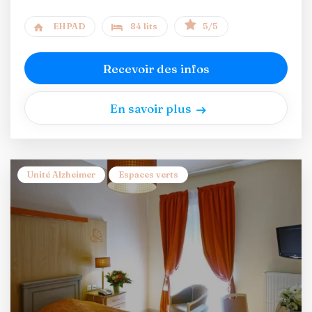
EHPAD
84 lits
5/5
Recevoir des infos
En savoir plus
Unité Alzheimer
Espaces verts