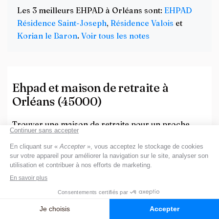
Les 3 meilleurs EHPAD à Orléans sont:
EHPAD
Résidence Saint-Joseph
,
Résidence Valois
et
Korian le Baron
.
Voir tous les notes
Ehpad et maison de retraite à
Orléans (45000)
Trouver une maison de retraite pour un proche
peut être une tâche difficile et stressante. Les
familles se préoccupent souvent du bien-être et du
confort de leurs aînés. Pourquoi choisir une maison
de retraite ou un EHPAD à Orléans (45000) ?
Orléans (45000) offre un cadre de vie agréable,
des infrastructures adaptées aux personnes âgées
et une qualité de vie propice au bien-être des
résidents.