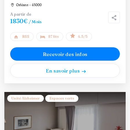
Orléans - 45000
A partir de
1830€
/ Mois
RSS
87 lits
4.5/5
Recevoir des infos
En savoir plus
Unité Alzheimer
Espaces verts