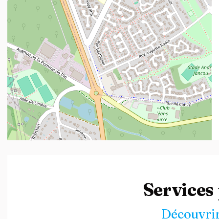
Leaflet
| ©
OpenStreetMap
contributors
Services
Découvrir