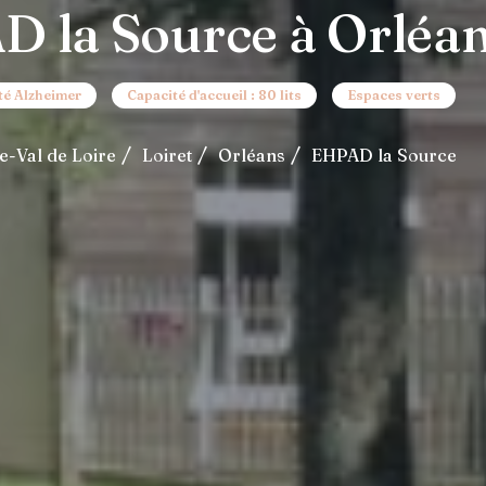
 la Source à Orléan
té Alzheimer
Capacité d'accueil : 80 lits
Espaces verts
e-Val de Loire
Loiret
Orléans
EHPAD la Source