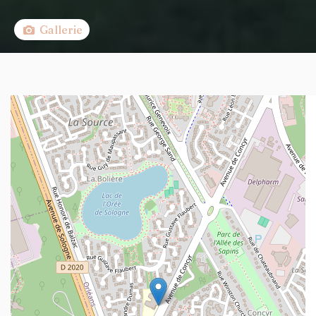
Gallerie
+
−