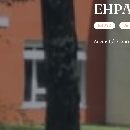
EHPAD
EHPAD
Uni
Accueil
Centr