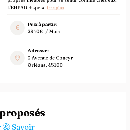
propres meubles pour se sentir comme chez eux.
L'EHPAD dispose
Lire plus
Prix à partir:
2940€
/ Mois
Adresse:
3 Avenue de Concyr
Orléans, 45100
 proposés
 & Savoir