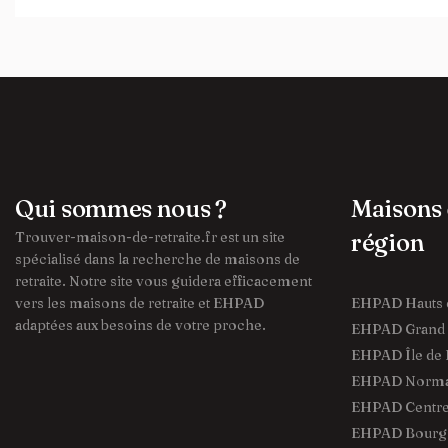
Qui sommes nous ?
Maisons 
Trouver-maison-de-retraite.fr est un site
région
spécialisé dans la recherche de maisons de
retraite. Notre site vous guidera efficacement
vers les maisons de retraite et EHPAD
EHPAD Hauts 
adaptées aux besoins de votre proche.
EHPAD Grand 
EHPAD Île de 
EHPAD Norma
EHPAD Centre 
EHPAD Bourg