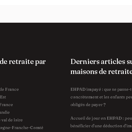
de retraite par
Derniers articles s
maisons de retrait
de France
EHPAD impayé : que se passe-t-
Est
concrètement et les enfants peu
France
obligés de payer ?
ndie
Accueil de jour en EHPAD : pe
val de loire
bénéficier d’une déduction d’im
ogne-Franche-Comté