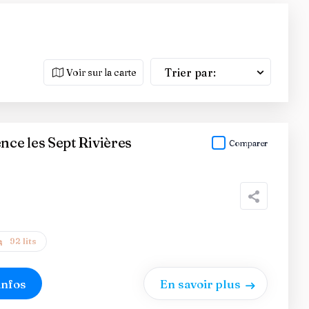
Trier par:
Voir sur la carte
ce les Sept Rivières
Comparer
92 lits
infos
En savoir plus