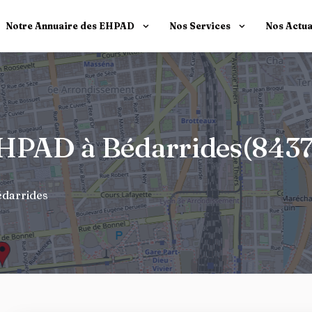
Notre Annuaire des EHPAD
Nos Services
Nos Actua
 EHPAD à Bédarrides(843
édarrides