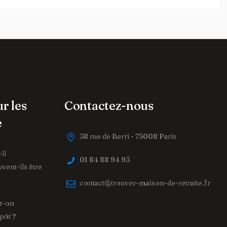
ur les
Contactez-nous
e
38 rue de Berri - 75008 Paris
il
01 84 88 94 93
vent-ils être
contact@trouver-maison-de-retraite.fr
ut-on
pôt ?