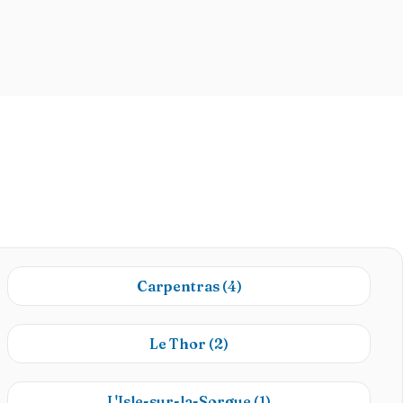
Carpentras
(4)
Le Thor
(2)
L'Isle-sur-la-Sorgue
(1)