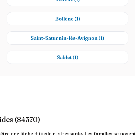
Bollène
(1)
Saint-Saturnin-lès-Avignon
(1)
Sablet
(1)
ides (84370)
tre une tâche difficile et stressante. Les familles se pose