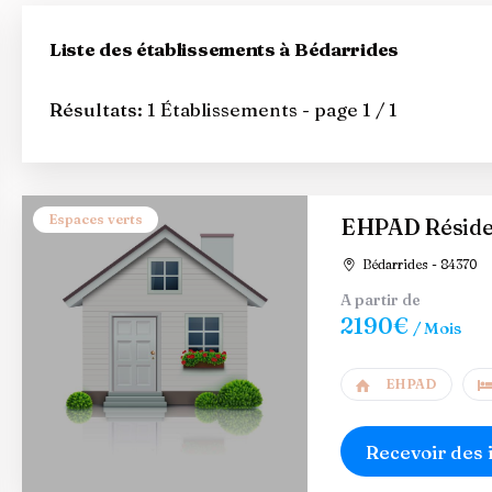
Liste des établissements à Bédarrides
Résultats:
1 Établissements - page 1 / 1
Espaces verts
EHPAD Résiden
Bédarrides - 84370
A partir de
2190€
/ Mois
EHPAD
Recevoir des 