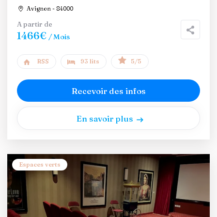
Avignon - 84000
A partir de
1466€
/ Mois
RSS
93 lits
5/5
Recevoir des infos
En savoir plus
Espaces verts