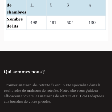
de
11
5
6
4
chambres
Nombre
495
191
304
160
de lits
Qui sommes nous ?
Trouver-maison-de-retraite.fr est un site spécialisé dans la
recherche de maisons de retraite. Notre site vous guidera
efficacement vers les maisons de retraite et EHPAD adaptées
aux besoins de votre proche.