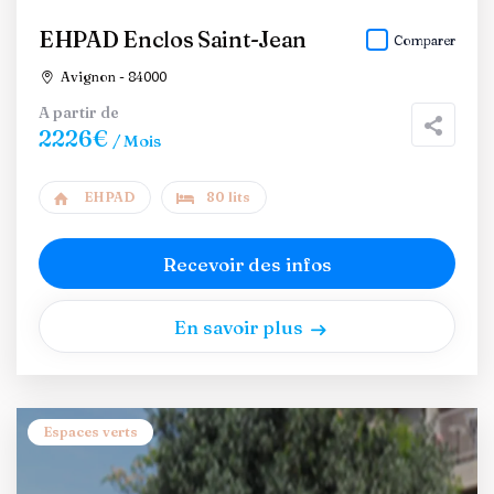
EHPAD Enclos Saint-Jean
Comparer
Avignon - 84000
A partir de
2226€
/ Mois
EHPAD
80 lits
Recevoir des infos
En savoir plus
Espaces verts