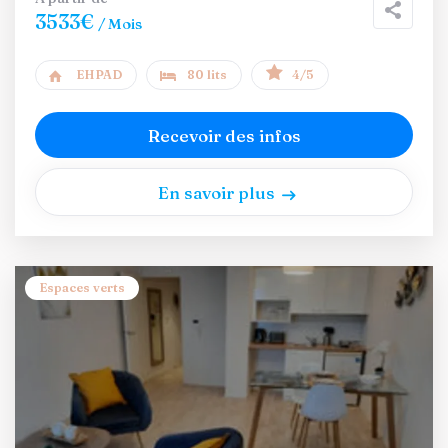
3533€
/ Mois
EHPAD
80 lits
4/5
Recevoir des infos
En savoir plus
Espaces verts