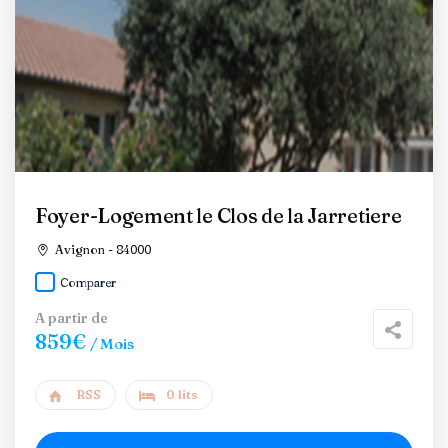
Foyer-Logement le Clos de la Jarretiere
Avignon - 84000
Comparer
A partir de
859€
/ Mois
RSS
0 lits