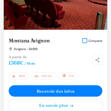
Montana Avignon
Comparer
Avignon - 84000
A partir de
1368€
/ Mois
RSS
120 lits
5/5
Recevoir des infos
En savoir plus