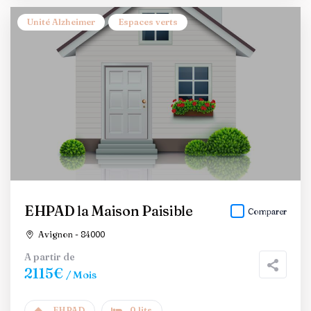
Unité Alzheimer
Espaces verts
EHPAD la Maison Paisible
Comparer
Avignon - 84000
A partir de
2115€
/ Mois
EHPAD
0 lits