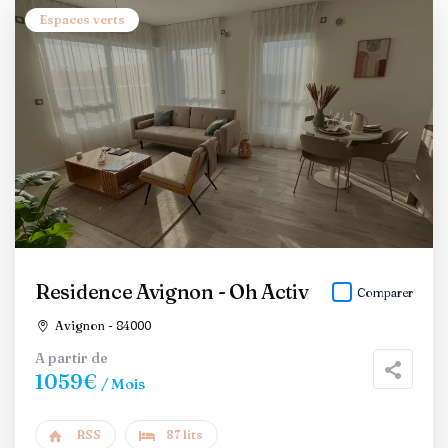
Espaces verts
Residence Avignon - Oh Activ
Comparer
Avignon - 84000
A partir de
1059€
/ Mois
RSS
87 lits