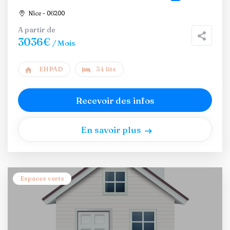
Nice - 06200
A partir de
3036€
/ Mois
EHPAD
34 lits
Recevoir des infos
En savoir plus
Espaces verts