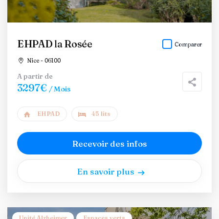
EHPAD la Rosée
Comparer
Nice - 06100
A partir de
3297€
/ Mois
EHPAD
45 lits
Recevoir des infos
En savoir plus
Unité Alzheimer
Espaces verts