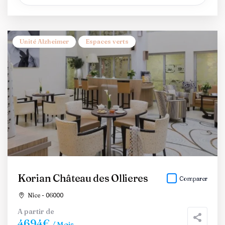
Unité Alzheimer
Espaces verts
Korian Château des Ollieres
Comparer
Nice - 06000
A partir de
4694€
/ Mois