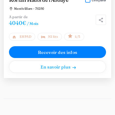
Comparer
Montivilliers - 76290
A partir de
4040€
/ Mois
EHPAD
92 lits
4/5
Recevoir des infos
En savoir plus