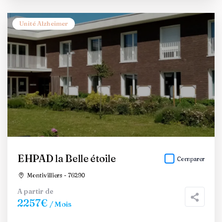
Unité Alzheimer
EHPAD la Belle étoile
Comparer
Montivilliers - 76290
A partir de
2257€
/ Mois