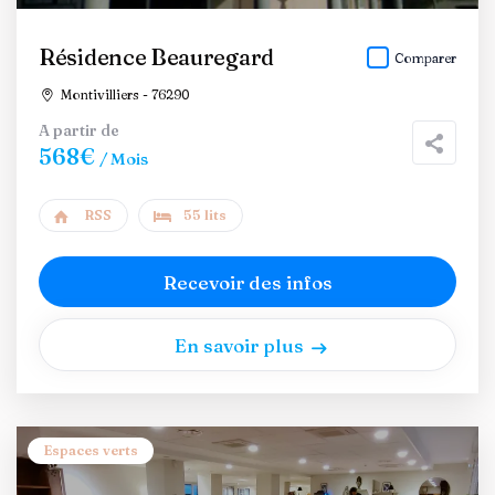
Résidence Beauregard
Comparer
Montivilliers - 76290
A partir de
568€
/ Mois
RSS
55 lits
Recevoir des infos
En savoir plus
Espaces verts