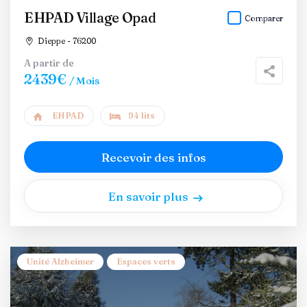
EHPAD Village Opad
Comparer
Dieppe - 76200
A partir de
2439€
/ Mois
EHPAD
94 lits
Recevoir des infos
En savoir plus
Unité Alzheimer
Espaces verts