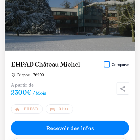
EHPAD Château Michel
Comparer
Dieppe - 76200
A partir de
2300€
/ Mois
EHPAD
0 lits
Recevoir des infos