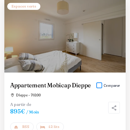
Espaces verts
Appartement Mobicap Dieppe
Comparer
Dieppe - 76200
A partir de
895€
/ Mois
RSS
42 lits