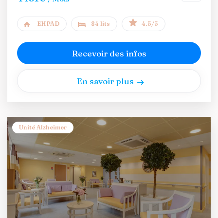
EHPAD
84 lits
4.5/5
Recevoir des infos
En savoir plus
Unité Alzheimer