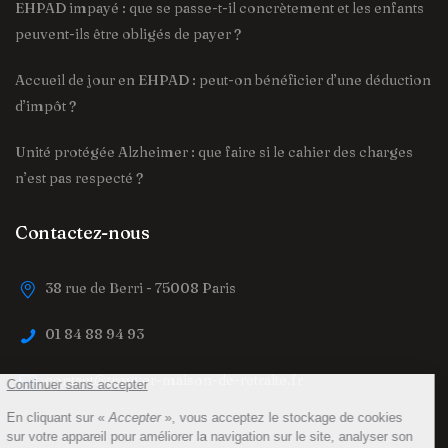
EHPAD impayé : que se passe-t-il concrètement et les enfants
peuvent-ils être obligés de payer ?
Accueil de jour en EHPAD : peut-on bénéficier d’une déduction
d’impôt ?
Unité protégée Alzheimer : que faire si le cahier des charges
n’est pas respecté ?
Contactez-nous
38 rue de Berri - 75008 Paris
01 84 88 94 93
contact@trouver-maison-de-retraite.fr