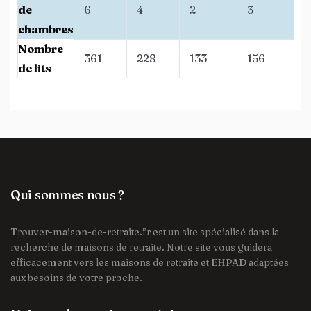
de
6
4
2
3
chambres
Nombre
361
228
133
156
de lits
Qui sommes nous ?
Trouver-maison-de-retraite.fr est un site spécialisé dans la
recherche de maisons de retraite. Notre site vous guidera
efficacement vers les maisons de retraite et EHPAD adaptées
aux besoins de votre proche.