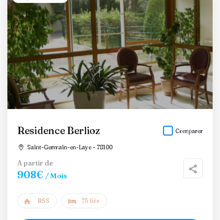
Residence Berlioz
Comparer
Saint-Germain-en-Laye - 78100
A partir de
908€
/ Mois
RSS
75 lits