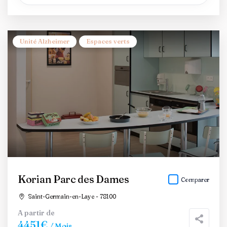
Unité Alzheimer
Espaces verts
Korian Parc des Dames
Comparer
Saint-Germain-en-Laye - 78100
A partir de
4451€
/ Mois