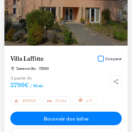
Villa Laffitte
Comparer
Sartrouville - 78500
A partir de
2799€
/ Mois
EHPAD
39 lits
4/5
Recevoir des infos