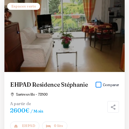
Espaces verts
EHPAD Residence Stéphanie
Comparer
Sartrouville - 78500
A partir de
2600€
/ Mois
EHPAD
0 lits