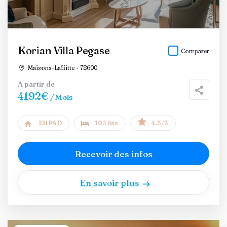
Korian Villa Pegase
Comparer
Maisons-Laffitte - 78600
A partir de
4192€
/ Mois
EHPAD
103 lits
4.5/5
Recevoir des infos
En savoir plus