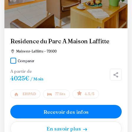
Residence du Parc A Maison Laffitte
Maisons-Laffitte - 78600
Comparer
A partir de
4025€
/ Mois
EHPAD
77 lits
4.5/5
Recevoir des infos
En savoir plus