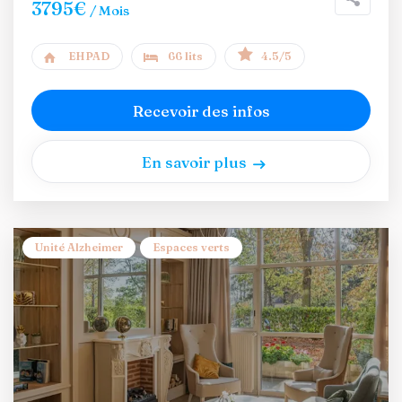
3795€
/ Mois
EHPAD
66 lits
4.5/5
Recevoir des infos
En savoir plus
Unité Alzheimer
Espaces verts