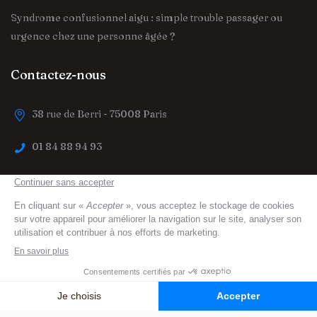
Syndrome confusionnel aigu : simple trouble passager ou
urgence chez une personne âgée ?
Contactez-nous
38 rue de Berri - 75008 Paris
01 84 88 94 93
contact@trouver-maison-de-retraite.fr
trouver-maison-de-retraite.fr
© 2023 All Right
Reserved