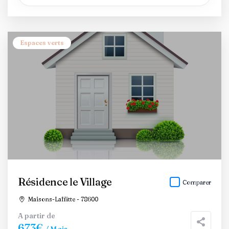
Espaces verts
Résidence le Village
Comparer
Maisons-Laffitte - 78600
A partir de
673€
/ Mois