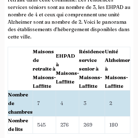
services séniors sont au nombre de 3, les EHPAD au
nombre de 4 et ceux qui comprennent une unité
Alzheimer sont au nombre de 2. Voici le panorama
des établissements d’hébergement disponibles dans
cette ville.
Maisons
Résidence
Unité
EHPAD
de
service
Alzheimer
à
retraite à
senior à
à
Maisons-
Maisons-
Maisons-
Maisons-
Laffitte
Laffitte
Laffitte
Laffitte
Nombre
de
7
4
3
2
chambres
Nombre
545
276
269
180
de lits