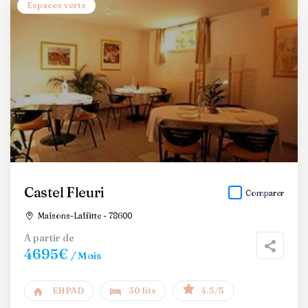
Espaces verts
Castel Fleuri
Comparer
Maisons-Laffitte - 78600
A partir de
4695€
/ Mois
EHPAD
30 lits
4.5/5