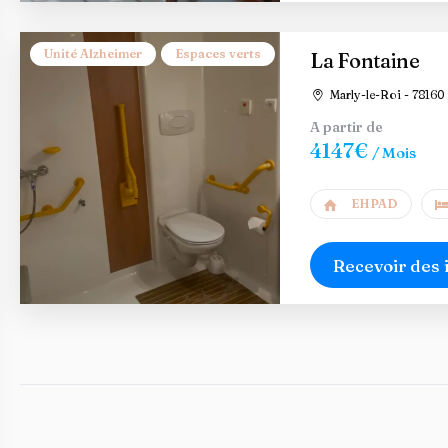
Unité Alzheimer
Espaces verts
La Fontaine
Marly-le-Roi - 78160
A partir de
4147€
/ Mois
EHPAD
Recevoir des 