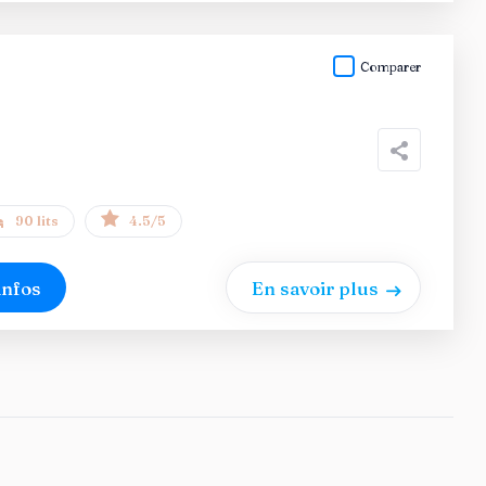
Comparer
90 lits
4.5/5
infos
En savoir plus