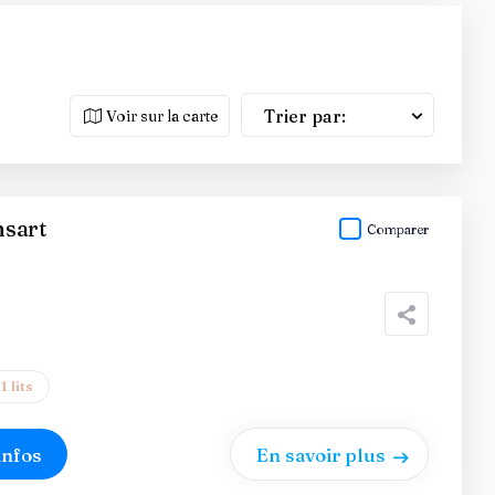
Trier par:
Voir sur la carte
sart
Comparer
1 lits
infos
En savoir plus