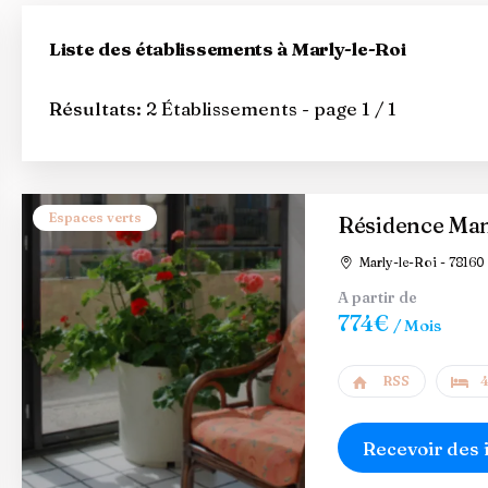
Liste des établissements à Marly-le-Roi
Résultats:
2 Établissements - page 1 / 1
Espaces verts
Résidence Man
Marly-le-Roi - 78160
A partir de
774€
/ Mois
RSS
4
Recevoir des 