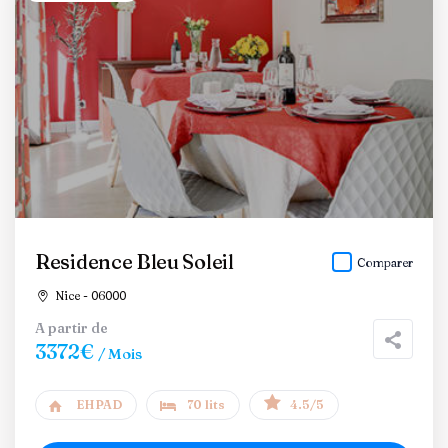
Residence Bleu Soleil
Comparer
Nice - 06000
A partir de
3372€
/ Mois
EHPAD
70 lits
4.5/5