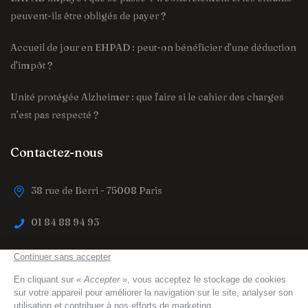
peuvent-ils être obligés de payer ?
Accueil de jour en EHPAD : peut-on bénéficier d’une déduction
d’impôt ?
Unité protégée Alzheimer : que faire si le cahier des charges
n’est pas respecté ?
Contactez-nous
38 rue de Berri - 75008 Paris
01 84 88 94 93
contact@trouver-maison-de-retraite.fr