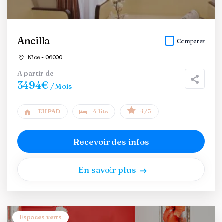
Ancilla
Comparer
Nice - 06000
A partir de
3494€
/ Mois
EHPAD
4 lits
4/5
Recevoir des infos
En savoir plus
Espaces verts