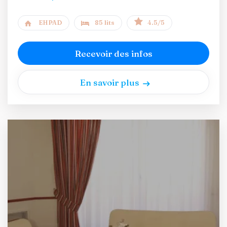
EHPAD
85 lits
4.5/5
Recevoir des infos
En savoir plus