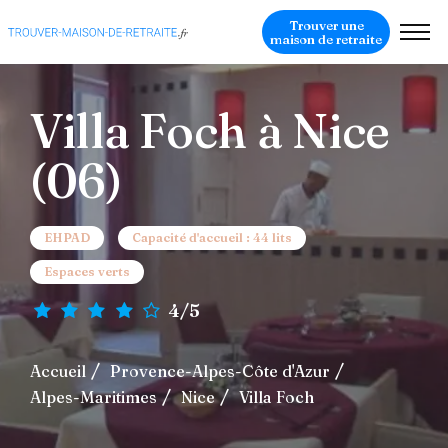
Trouver une
maison de retraite
Villa Foch à Nice
(06)
EHPAD
Capacité d'accueil : 44 lits
Espaces verts
4/5
Accueil
Provence-Alpes-Côte d'Azur
Alpes-Maritimes
Nice
Villa Foch