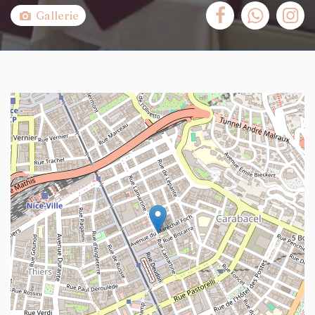
Gallerie
+
−