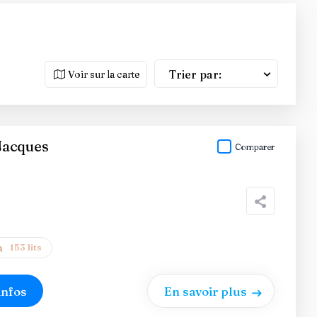
Trier par:
Voir sur la carte
Jacques
Comparer
153 lits
infos
En savoir plus