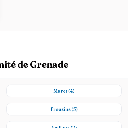
mité de Grenade
Muret
(4)
Frouzins
(3)
Nailloux
(2)