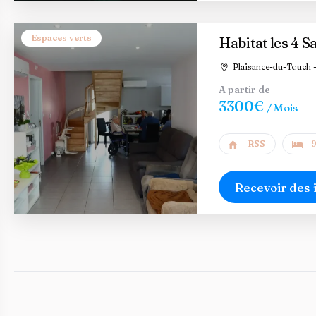
Espaces verts
Habitat les 4 S
Plaisance-du-Touch -
A partir de
3300€
/ Mois
RSS
9
Recevoir des 