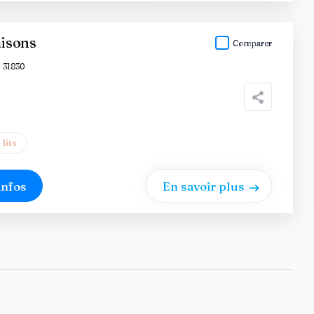
aisons
Comparer
 31830
 lits
infos
En savoir plus