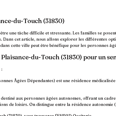
sance-du-Touch (31830)
re une tâche difficile et stressante. Les familles se posen
ts. Dans cet article, nous allons explorer les différentes o
dans cette ville peut être bénéfique pour les personnes âg
à Plaisance-du-Touch (31830) pour un sen
 :
nnes Âgées Dépendantes) est une résidence médicalisée q
t destiné aux personnes âgées autonomes, offrant un cadr
ions de loisirs. On distingue entre la résidence autonomie (
ch (31830), vous trouverez l'EHPAD Occitanie.