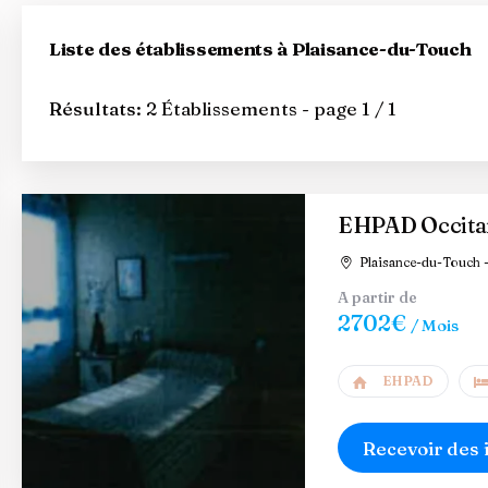
Liste des établissements à Plaisance-du-Touch
Résultats:
2 Établissements - page 1 / 1
EHPAD Occita
Plaisance-du-Touch -
A partir de
2702€
/ Mois
EHPAD
Recevoir des 