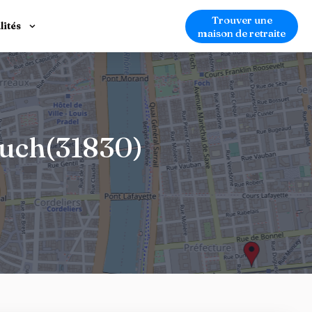
Trouver une
lités
maison de retraite
ouch(31830)