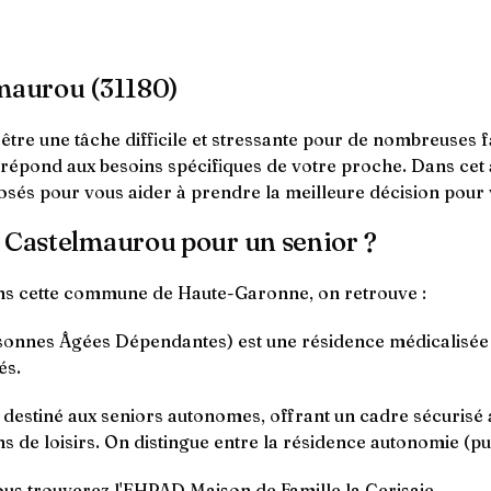
lmaurou (31180)
re une tâche difficile et stressante pour de nombreuses fam
pond aux besoins spécifiques de votre proche. Dans cet ar
oposés pour vous aider à prendre la meilleure décision pour
à Castelmaurou pour un senior ?
ans cette commune de Haute-Garonne, on retrouve :
nnes Âgées Dépendantes) est une résidence médicalisée q
és.
t destiné aux seniors autonomes, offrant un cadre sécurisé
s de loisirs. On distingue entre la résidence autonomie (pub
us trouverez l'EHPAD Maison de Famille la Cerisaie.