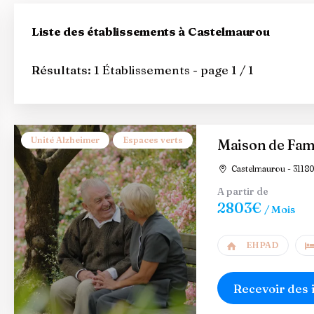
Liste des établissements à Castelmaurou
Résultats:
1 Établissements - page 1 / 1
Unité Alzheimer
Espaces verts
Maison de Fami
Castelmaurou - 31180
A partir de
2803€
/ Mois
EHPAD
Recevoir des 