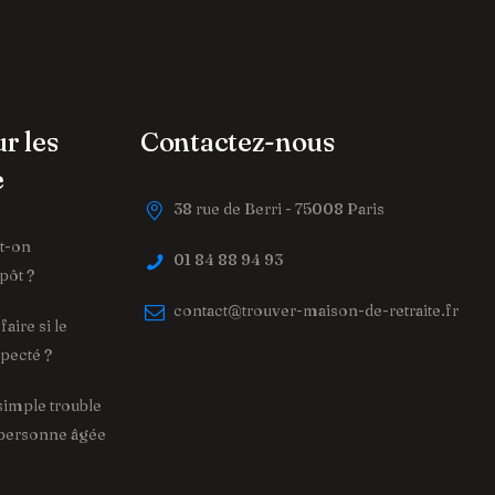
ur les
Contactez-nous
e
38 rue de Berri - 75008 Paris
ut-on
01 84 88 94 93
pôt ?
contact@trouver-maison-de-retraite.fr
aire si le
specté ?
simple trouble
 personne âgée