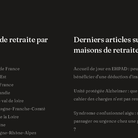
de retraite par
Derniers articles s
maisons de retrait
de France
Accueil de jour en EHPAD : pe
Est
bénéficier d’une déduction d’im
France
Unité protégée Alzheimer : que f
ndie
cahier des charges n’est pas re
val de loire
ogne-Franche-Comté
Syndrome confusionnel aigu : 
 la Loire
passager ou urgence chez une
gne
?
gne-Rhône-Alpes