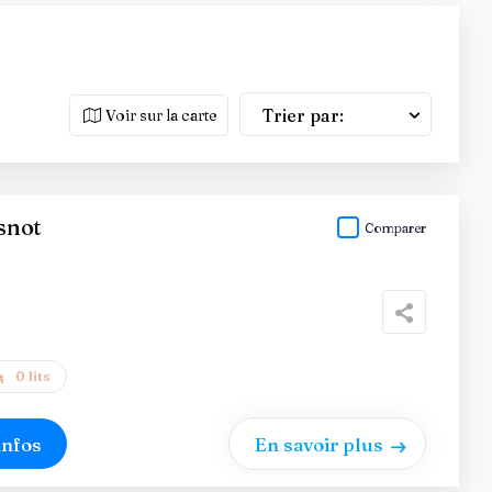
Trier par:
Voir sur la carte
snot
Comparer
0 lits
infos
En savoir plus