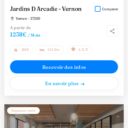
Jardins D Arcadie - Vernon
Comparer
Vernon - 27200
A partir de
1238€
/ Mois
RSS
131 lits
4.5/5
Recevoir des infos
En savoir plus
Espaces verts