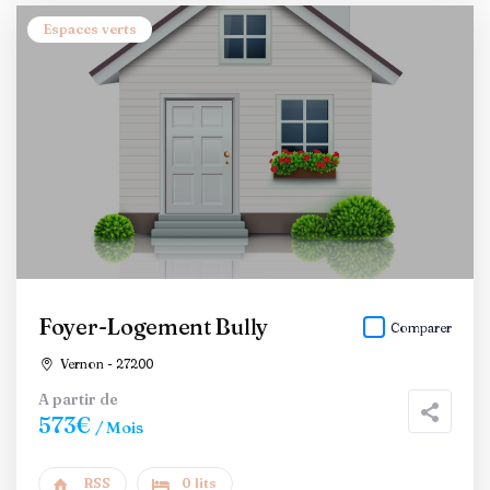
Espaces verts
Foyer-Logement Bully
Comparer
Vernon - 27200
A partir de
573€
/ Mois
RSS
0 lits