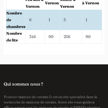
Vernon
à Vernon
Vernon
Vernon
Nombre
de
6
1
5
1
chambres
Nombre
346
90
256
90
de lits
Qui sommes nous ?
Trouver-maison-de-retraite.fr est un site spécialisé dans la
recherche de maisons de retraite. Notre site vous guidera
efficacement vers les maisons de retraite et EHPAD adaptées