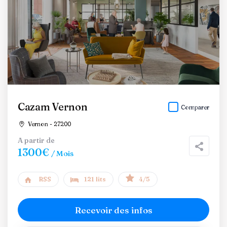
Cazam Vernon
Comparer
Vernon - 27200
A partir de
1300€
/ Mois
RSS
121 lits
4/5
Recevoir des infos