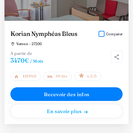
Korian Nymphéas Bleus
Comparer
Vernon - 27200
A partir de
3470€
/ Mois
EHPAD
90 lits
4.5/5
Recevoir des infos
En savoir plus