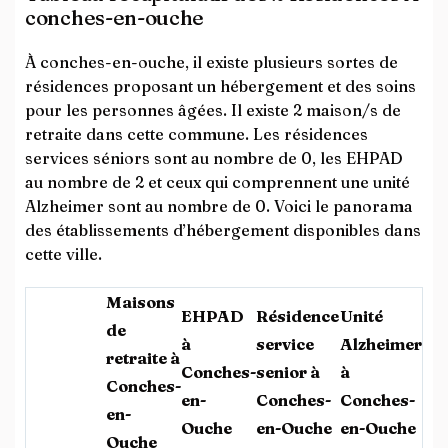
conches-en-ouche
À conches-en-ouche, il existe plusieurs sortes de
résidences proposant un hébergement et des soins
pour les personnes âgées. Il existe 2 maison/s de
retraite dans cette commune. Les résidences
services séniors sont au nombre de 0, les EHPAD
au nombre de 2 et ceux qui comprennent une unité
Alzheimer sont au nombre de 0. Voici le panorama
des établissements d’hébergement disponibles dans
cette ville.
Maisons
EHPAD
Résidence
Unité
de
à
service
Alzheimer
retraite à
Conches-
senior à
à
Conches-
en-
Conches-
Conches-
en-
Ouche
en-Ouche
en-Ouche
Ouche