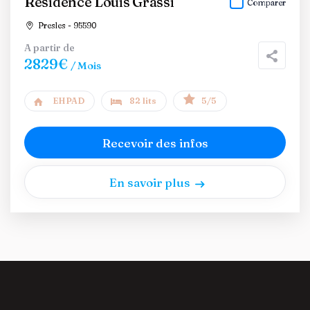
Résidence Louis Grassi
Comparer
Presles - 95590
A partir de
2829€
/ Mois
EHPAD
82 lits
5/5
Recevoir des infos
En savoir plus