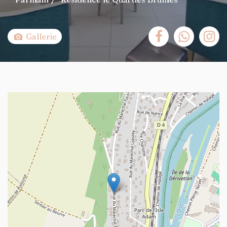
Gallerie
+
−