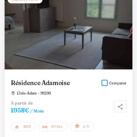
Résidence Adamoise
Comparer
L'Isle-Adam - 95290
A partir de
1958€
/ Mois
RSS
99 lits
4/5