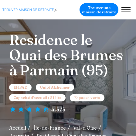
Trouver une
maison de retraite
Residence le
Quai des Brumes
à Parmain (95)
EHPAD
Unité Alzheimer
Capacité d'accueil : 81 lits
Espaces verts
4.5/5
Accueil
Île-de-France
Val-d'Oise
Parmain
Residence le Quai des Brumes