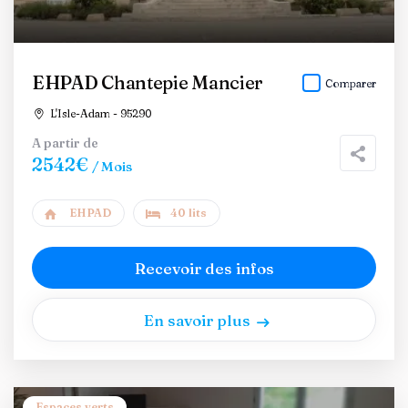
EHPAD Chantepie Mancier
Comparer
L'Isle-Adam - 95290
A partir de
2542€
/ Mois
EHPAD
40 lits
Recevoir des infos
En savoir plus
Espaces verts