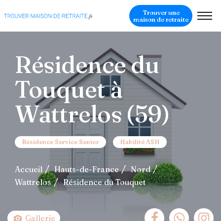
Trouver une
maison de retraite
Résidence du
Touquet à
Wattrelos (59)
Résidence Service Senior
Habilité ASH
Accueil
Hauts-de-France
Nord
Wattrelos
Résidence du Touquet
Gallerie