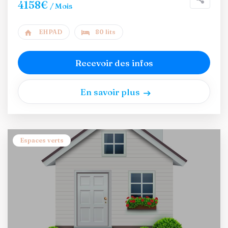
4158€
/ Mois
EHPAD
80 lits
Recevoir des infos
En savoir plus
Espaces verts