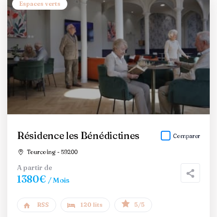
Espaces verts
Résidence les Bénédictines
Comparer
Tourcoing - 59200
A partir de
1380€
/ Mois
RSS
120 lits
5/5