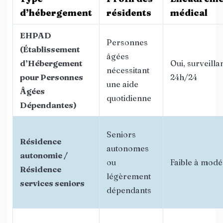
d’hébergement
résidents
médical
EHPAD
Personnes
(Établissement
âgées
d’Hébergement
Oui, surveilla
nécessitant
pour Personnes
24h/24
une aide
Âgées
quotidienne
Dépendantes)
Seniors
Résidence
autonomes
autonomie /
ou
Faible à modé
Résidence
légèrement
services seniors
dépendants