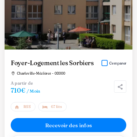
Foyer-Logement les Sorbiers
Comparer
Charleville-Mézières - 08000
A partir de
710€
/ Mois
RSS
67 lits
Recevoir des infos