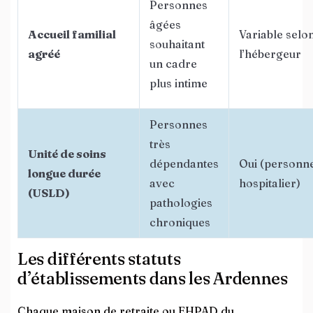
Personnes
âgées
Accueil familial
Variable selo
souhaitant
agréé
l’hébergeur
un cadre
plus intime
Personnes
très
Unité de soins
dépendantes
Oui (personn
longue durée
avec
hospitalier)
(USLD)
pathologies
chroniques
Les différents statuts
d’établissements dans les Ardennes
Chaque maison de retraite ou EHPAD du