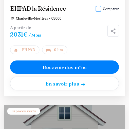
EHPAD la Résidence
Comparer
Charleville-Mézières - 08000
A partir de
2031€
/ Mois
EHPAD
0 lits
Recevoir des infos
En savoir plus
Espaces verts