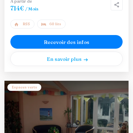
A partir de
714€
/ Mois
RSS
60 lits
Recevoir des infos
En savoir plus
Espaces verts