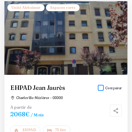
Unité Alzheimer
Espaces verts
EHPAD Jean Jaurès
Comparer
Charleville-Mézières - 08000
A partir de
2068€
/ Mois
EHPAD
75 lits