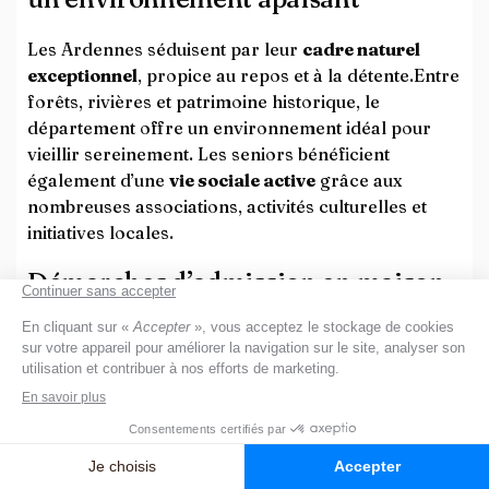
Les Ardennes séduisent par leur
cadre naturel
exceptionnel
, propice au repos et à la détente.Entre
forêts, rivières et patrimoine historique, le
département offre un environnement idéal pour
vieillir sereinement. Les seniors bénéficient
également d’une
vie sociale active
grâce aux
nombreuses associations, activités culturelles et
initiatives locales.
Démarches d’admission en maison
de retraite dans les Ardennes
L’entrée dans un établissement se fait via le
dossier
unique d’admission
, composé de :
-Un
volet administratif
rempli par le senior ou ses
proches,