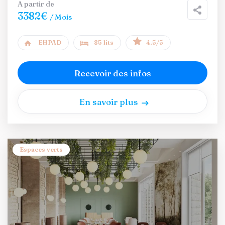
A partir de
3382€
/ Mois
EHPAD
85 lits
4.5/5
Recevoir des infos
En savoir plus
Espaces verts