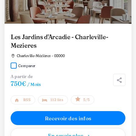
Les Jardins d'Arcadie - Charleville-
Mezieres
Charleville-Mézières - 08000
Comparer
A partir de
750€
/ Mois
RSS
112 lits
5/5
Recevoir des infos
En savoir plus