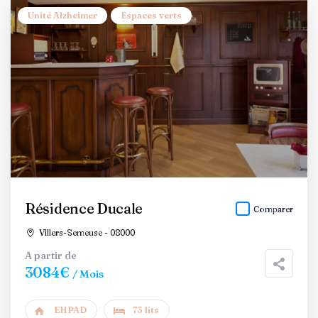
Unité Alzheimer
Espaces verts
Résidence Ducale
Comparer
Villers-Semeuse - 08000
A partir de
3084€
/ Mois
EHPAD
73 lits