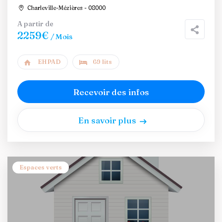
Charleville-Mézières - 08000
A partir de
2259€
/ Mois
EHPAD
69 lits
Recevoir des infos
En savoir plus
Espaces verts