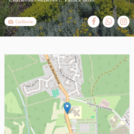
Gallerie
+
−