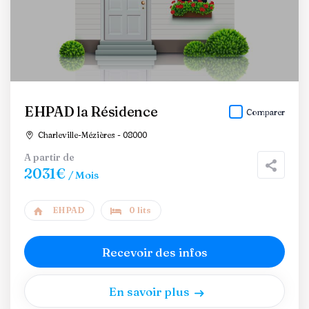
EHPAD la Résidence
Comparer
Charleville-Mézières - 08000
A partir de
2031€
/ Mois
EHPAD
0 lits
Recevoir des infos
En savoir plus