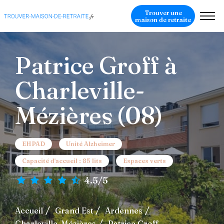
Trouver une
maison de retraite
Patrice Groff à
Charleville-
Mézières (08)
EHPAD
Unité Alzheimer
Capacité d'accueil : 85 lits
Espaces verts
4.5/5
Accueil
Grand Est
Ardennes
Charleville-Mézières
Patrice Groff