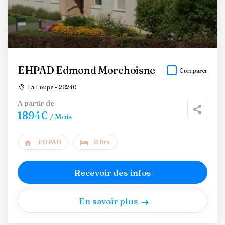
EHPAD Edmond Morchoisne
Comparer
La Loupe - 28240
A partir de
1894€
/ Mois
EHPAD
0 lits
Recevoir des infos
En savoir plus