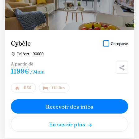
Cybèle
Comparer
Belfort - 90000
A partir de
1199€
/ Mois
RSS
119 lits
Recevoir des infos
En savoir plus