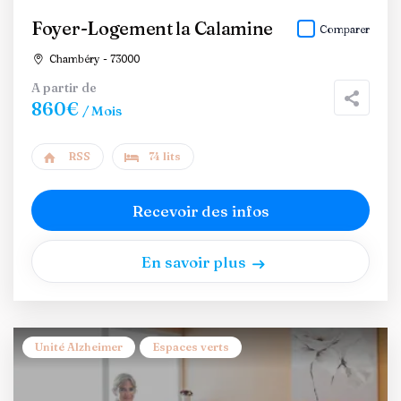
Foyer-Logement la Calamine
Comparer
Chambéry - 73000
A partir de
860€
/ Mois
RSS
74 lits
Recevoir des infos
En savoir plus
Unité Alzheimer
Espaces verts