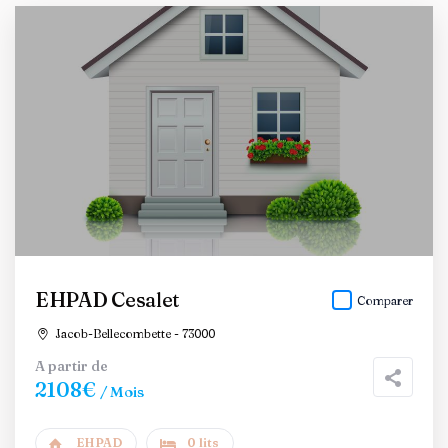
EHPAD Cesalet
Comparer
Jacob-Bellecombette - 73000
A partir de
2108€
/ Mois
EHPAD
0 lits