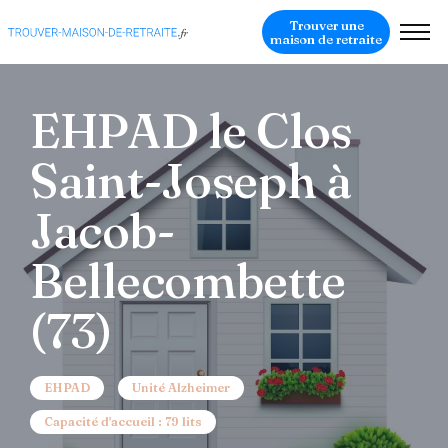
Trouver une
maison de retraite
EHPAD le Clos
Saint-Joseph à
Jacob-
Bellecombette
(73)
EHPAD
Unité Alzheimer
Capacité d'accueil : 79 lits