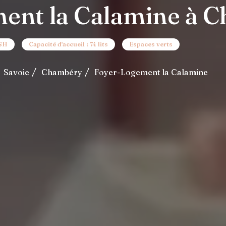
ent la Calamine à C
ASH
Capacité d'accueil : 74 lits
Espaces verts
Savoie
Chambéry
Foyer-Logement la Calamine