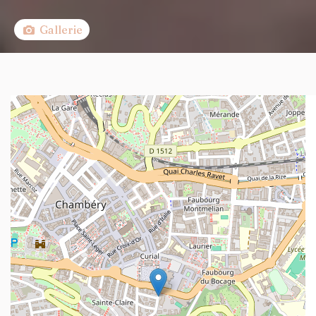
Gallerie
+
−