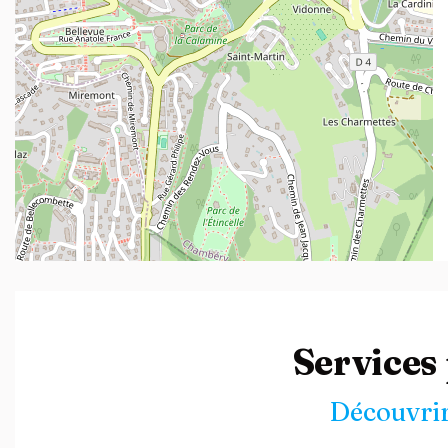
Leaflet
| ©
OpenStreetMap
contributors
Services
Découvrir