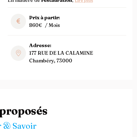
En matière de
restauration
,
Lire plus
Prix à partir:
860€
/ Mois
Adresse:
177 RUE DE LA CALAMINE
Chambéry, 73000
 proposés
 & Savoir