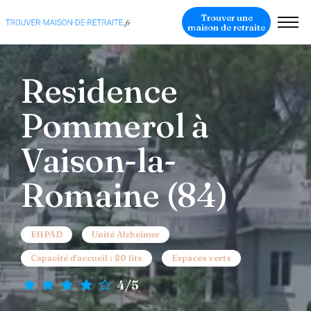
Trouver une
maison de retraite
Residence
Pommerol à
Vaison-la-
Romaine (84)
EHPAD
Unité Alzheimer
Capacité d'accueil : 80 lits
Espaces verts
4/5