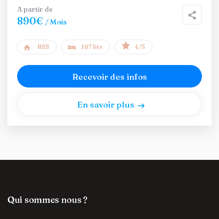
A partir de
890€
/ Mois
RSS
107 lits
4/5
Recevoir des infos
En savoir plus
Qui sommes nous ?