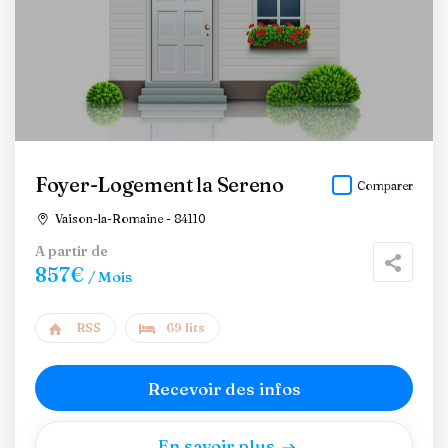
Foyer-Logement la Sereno
Comparer
Vaison-la-Romaine - 84110
A partir de
857€
/ Mois
RSS
69 lits
Recevoir des infos
En savoir plus