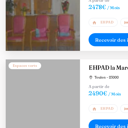
A partir de
2478€
/ Mois
EHPAD
Recevoir des 
Espaces verts
EHPAD la Mar
Toulon - 83000
A partir de
2490€
/ Mois
EHPAD
Recevoir des 