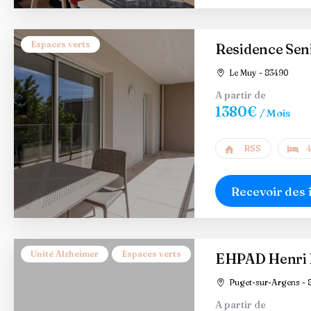
Espaces verts
Residence Senio
Le Muy - 83490
A partir de
1380€
/ Mois
RSS
4
Recevoir des 
Unité Alzheimer
Espaces verts
EHPAD Henri 
Puget-sur-Argens - 
A partir de