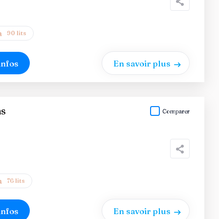
90 lits
infos
En savoir plus
as
Comparer
76 lits
infos
En savoir plus