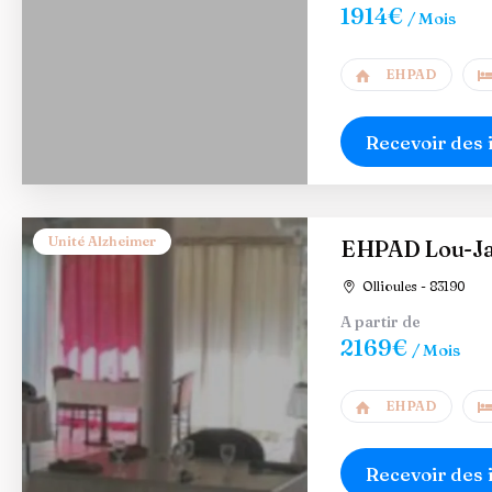
1914€
/ Mois
EHPAD
Recevoir des 
Unité Alzheimer
EHPAD Lou-J
Ollioules - 83190
A partir de
2169€
/ Mois
EHPAD
Recevoir des 