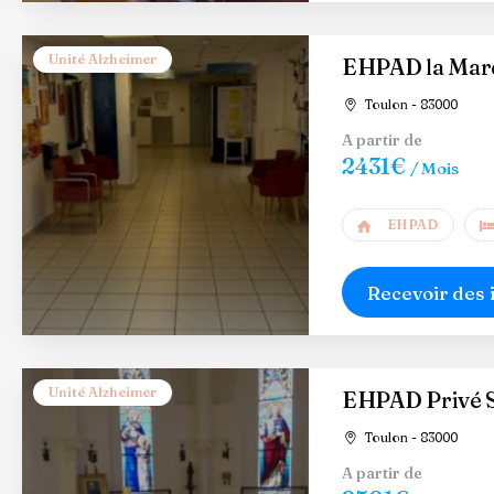
Unité Alzheimer
EHPAD la Marq
Toulon - 83000
A partir de
2431€
/ Mois
EHPAD
Recevoir des 
Unité Alzheimer
EHPAD Privé 
Toulon - 83000
A partir de