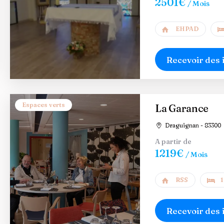
2501€
/ Mois
EHPAD
Recevoir des 
Espaces verts
La Garance
Draguignan - 83300
A partir de
1219€
/ Mois
RSS
1
Recevoir des 