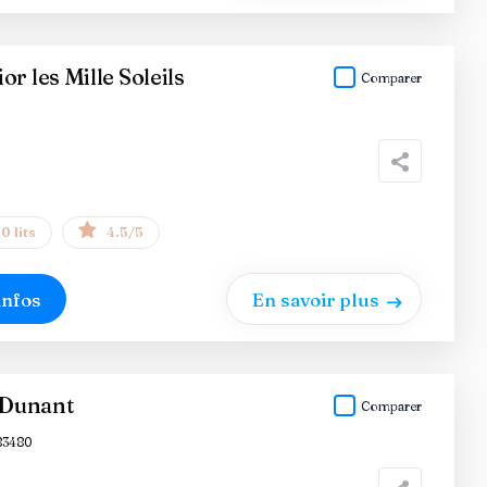
r les Mille Soleils
Comparer
0 lits
4.5/5
infos
En savoir plus
Dunant
Comparer
83480