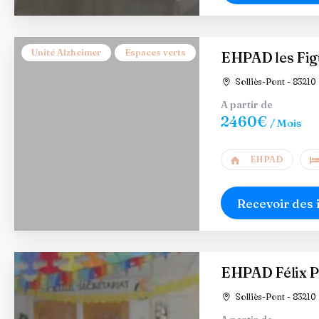
Unité Alzheimer
Espaces verts
EHPAD les Fig
Solliès-Pont - 83210
A partir de
2460€
/ Mois
EHPAD
Recevoir des 
EHPAD Félix 
Solliès-Pont - 83210