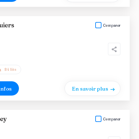
uiers
Comparer
84 lits
infos
En savoir plus
Pey
Comparer