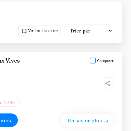
Trier par:
Voir sur la carte
x Vives
Comparer
96 lits
infos
En savoir plus