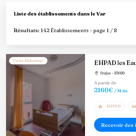
Liste des établissements dans le Var
Résultats:
142 Établissements - page 1 / 8
Unité Alzheimer
EHPAD les Eau
Fréjus - 83600
A partir de
2160€
/ Mois
EHPAD
Recevoir des 