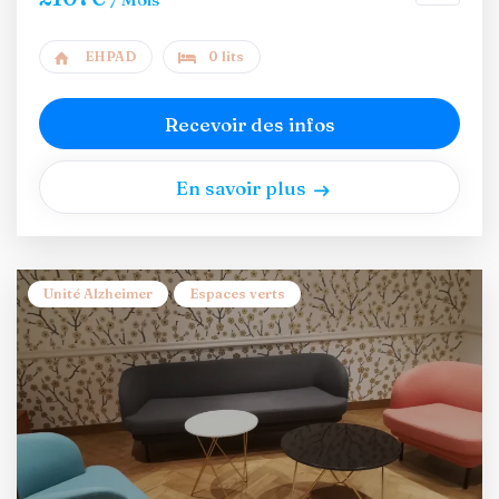
EHPAD
0 lits
Recevoir des infos
En savoir plus
Unité Alzheimer
Espaces verts