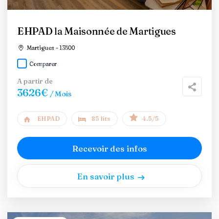
EHPAD la Maisonnée de Martigues
Martigues - 13500
Comparer
A partir de
3626€
/ Mois
EHPAD
85 lits
4.5/5
Recevoir des infos
En savoir plus