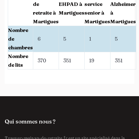
de
EHPAD à
service
Alzheimer
retraite à
Martigues
senior à
à
Martigues
Martigues
Martigues
Nombre
de
6
5
1
5
chambres
Nombre
370
351
19
351
de lits
Qui sommes nous ?
Trouver-maison-de-retraite.fr est un site spécialisé dans la