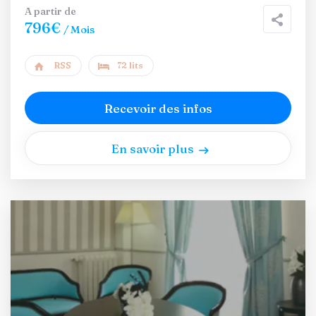
A partir de
796€
/ Mois
RSS
72 lits
Recevoir des infos
En savoir plus