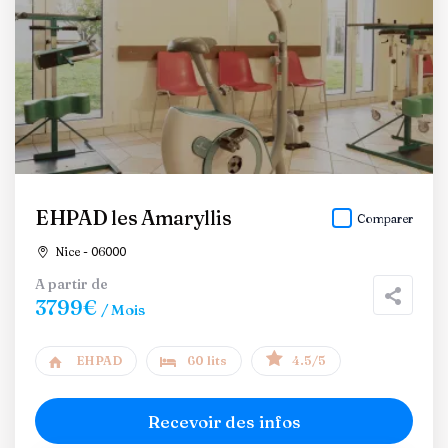
EHPAD les Amaryllis
Comparer
Nice - 06000
A partir de
3799€
/ Mois
EHPAD
60 lits
4.5/5
Recevoir des infos