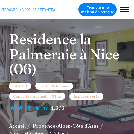
Trouver une
maison de retraite
Residence la
Palmeraie à Nice
(06)
EHPAD
Unité Alzheimer
Capacité d'accueil : 59 lits
Espaces verts
4.5/5
Accueil
Provence-Alpes-Côte d'Azur
Alpes-Maritimes
Nice