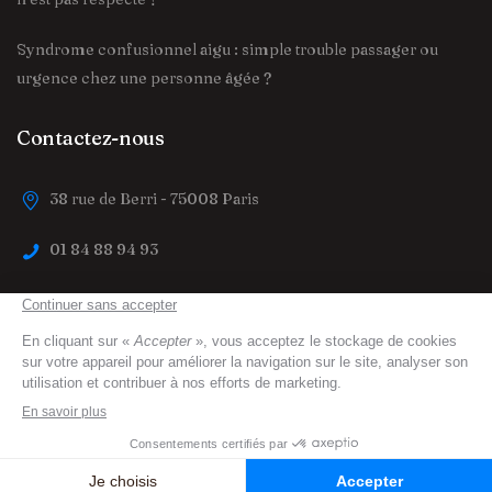
Syndrome confusionnel aigu : simple trouble passager ou
urgence chez une personne âgée ?
Contactez-nous
38 rue de Berri - 75008 Paris
01 84 88 94 93
contact@trouver-maison-de-retraite.fr
trouver-maison-de-retraite.fr
© 2023 All Right
Reserved