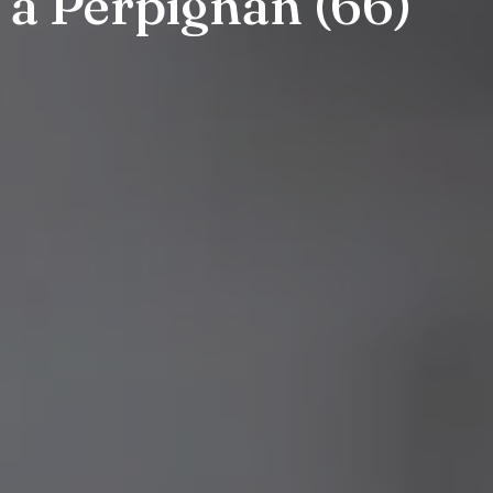
 à Perpignan (66)