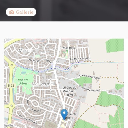
Gallerie
+
−