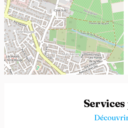
Leaflet
| ©
OpenStreetMap
contributors
Services
Découvrir