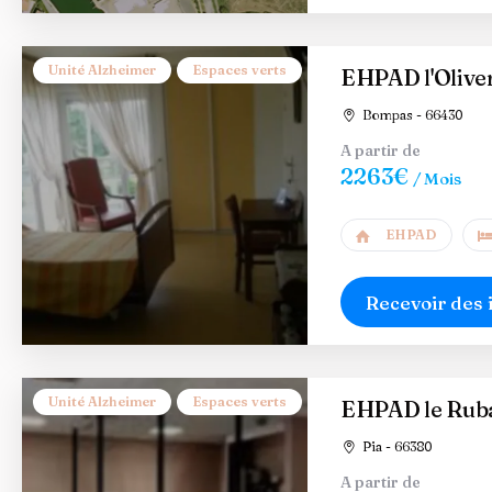
Unité Alzheimer
Espaces verts
EHPAD l'Olive
Bompas - 66430
A partir de
2263€
/ Mois
EHPAD
Recevoir des 
Unité Alzheimer
Espaces verts
EHPAD le Ruban
Pia - 66380
A partir de