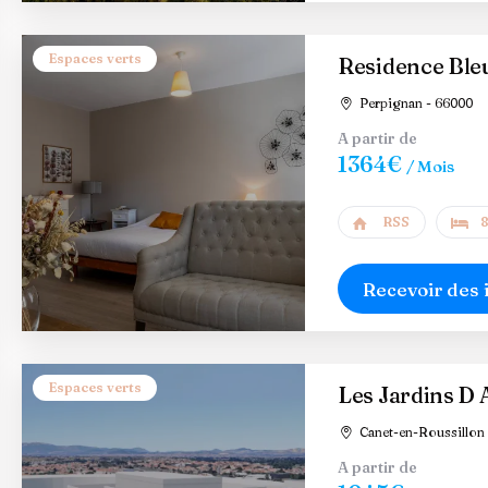
Espaces verts
Residence Bleu
Perpignan - 66000
A partir de
1364€
/ Mois
RSS
8
Recevoir des 
Espaces verts
Les Jardins D 
Canet-en-Roussillon 
A partir de