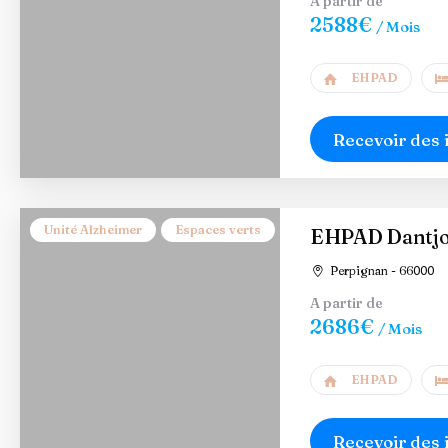
A partir de
2588€
/ Mois
EHPAD
Recevoir des 
Unité Alzheimer
Espaces verts
EHPAD Dantjou
Perpignan - 66000
A partir de
2686€
/ Mois
EHPAD
Recevoir des 