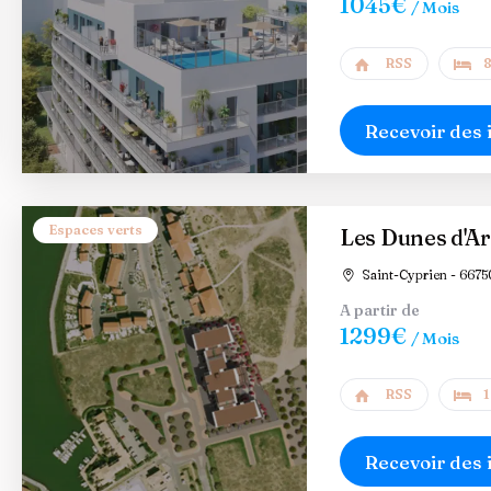
1045€
/ Mois
RSS
8
Recevoir des 
Espaces verts
Les Dunes d'A
Saint-Cyprien - 6675
A partir de
1299€
/ Mois
RSS
1
Recevoir des 