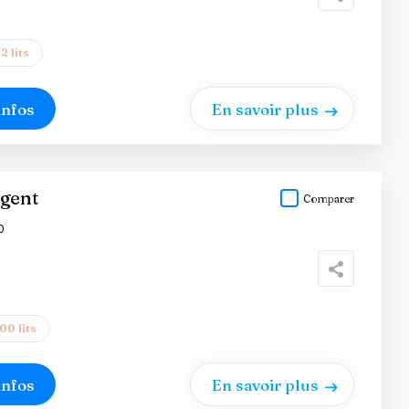
2 lits
infos
En savoir plus
rgent
Comparer
0
00 lits
infos
En savoir plus