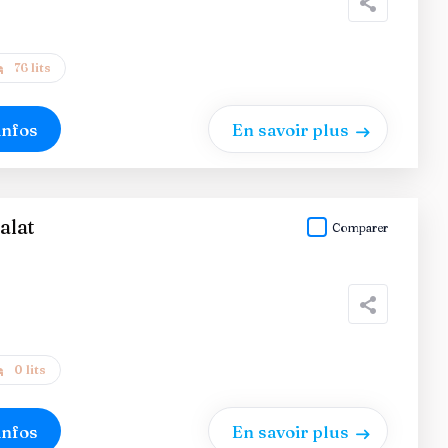
76 lits
infos
En savoir plus
alat
Comparer
0 lits
infos
En savoir plus