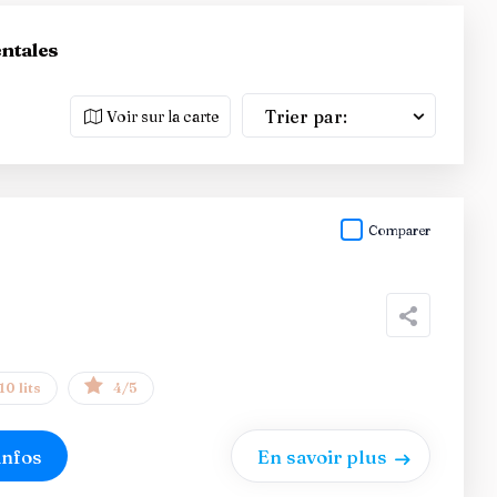
entales
Trier par:
Voir sur la carte
Comparer
10 lits
4/5
infos
En savoir plus