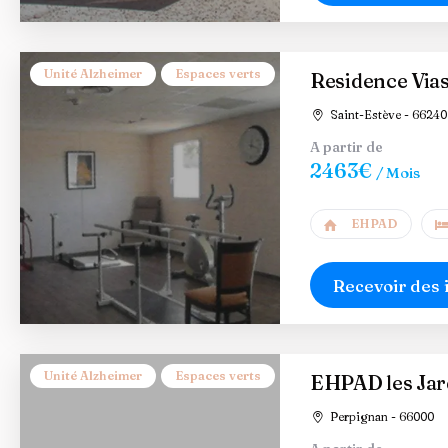
Unité Alzheimer
Espaces verts
Residence Vias
Saint-Estève - 66240
A partir de
2463€
/ Mois
EHPAD
Recevoir des 
Unité Alzheimer
Espaces verts
EHPAD les Jar
Perpignan - 66000