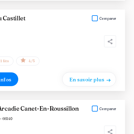
 Castillet
Comparer
1 lits
4/5
infos
En savoir plus
Arcadie Canet-En-Roussillon
Comparer
- 66140