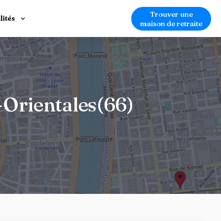
Trouver une
lités
maison de retraite
-Orientales(66)