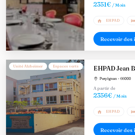
2351€
/ Mois
EHPAD
Recevoir des 
Unité Alzheimer
Espaces verts
EHPAD Jean B
Perpignan - 66000
A partir de
2356€
/ Mois
EHPAD
Recevoir des 