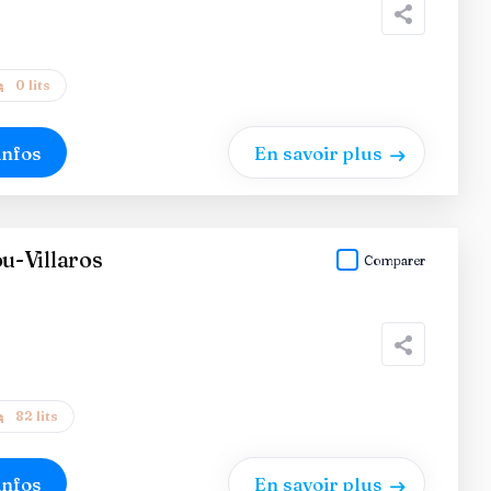
0 lits
infos
En savoir plus
-Villaros
Comparer
82 lits
infos
En savoir plus