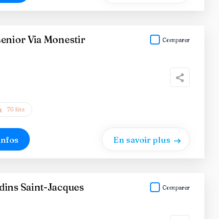
enior Via Monestir
Comparer
76 lits
infos
En savoir plus
dins Saint-Jacques
Comparer