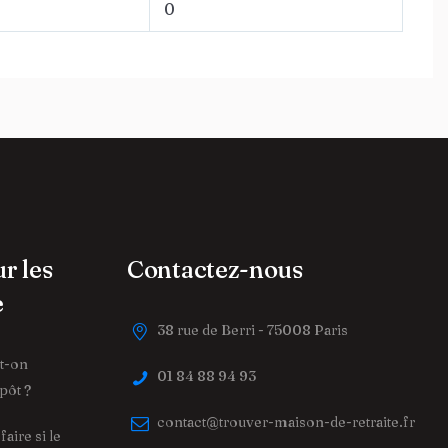
0
ur les
Contactez-nous
e
38 rue de Berri - 75008 Paris
ut-on
01 84 88 94 93
pôt ?
contact@trouver-maison-de-retraite.fr
aire si le