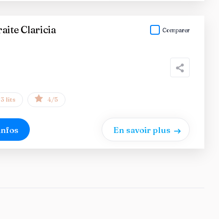
aite Claricia
Comparer
3 lits
4/5
infos
En savoir plus