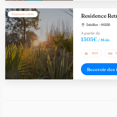
Espaces verts
Residence Retr
Saleilles - 66280
A partir de
1505€
/ Mois
RSS
3
Recevoir des 