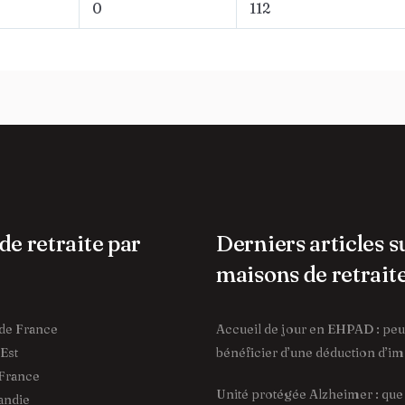
0
112
de retraite par
Derniers articles s
maisons de retrait
de France
Accueil de jour en EHPAD : pe
Est
bénéficier d’une déduction d’im
France
Unité protégée Alzheimer : que f
ndie