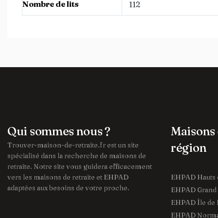
Nombre de lits
112
Qui sommes nous ?
Maisons 
Trouver-maison-de-retraite.fr est un site
région
spécialisé dans la recherche de maisons de
retraite. Notre site vous guidera efficacement
vers les maisons de retraite et EHPAD
EHPAD Hauts 
adaptées aux besoins de votre proche.
EHPAD Grand 
EHPAD Île de 
EHPAD Norma