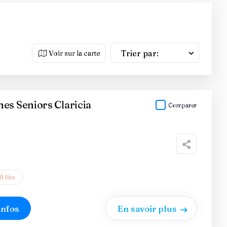
Trier par:
Voir sur la carte
es Seniors Claricia
Comparer
9 lits
infos
En savoir plus