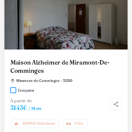
Maison Alzheimer de Miramont-De-
Comminges
Miramont-de-Comminges - 31800
Comparer
A partir de
3143€
/ Mois
EHPAD Alzheimer
9 lits