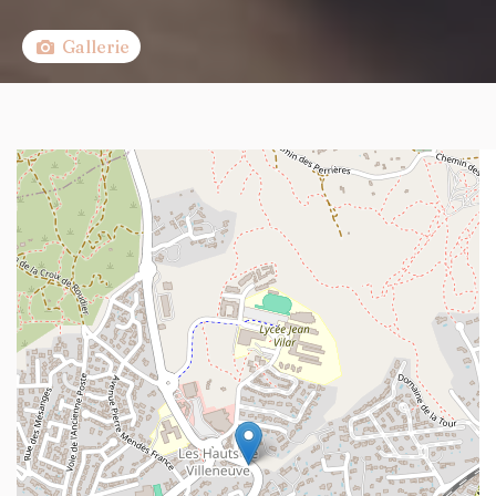
Gallerie
+
−