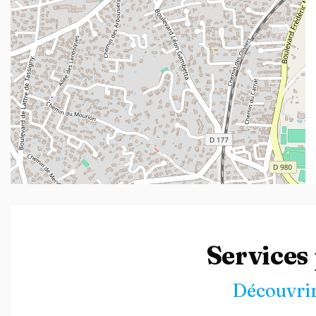
Leaflet
| ©
OpenStreetMap
contributors
Services
Découvrir