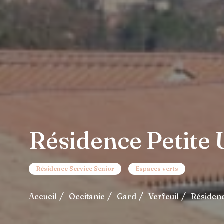
Résidence Petite U
Résidence Service Senior
Espaces verts
Accueil
Occitanie
Gard
Verfeuil
Résidenc