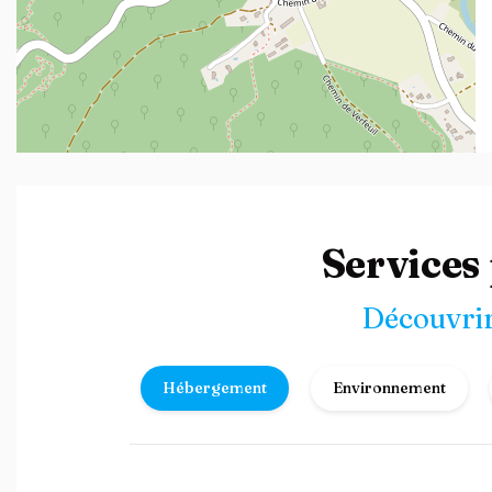
Leaflet
| ©
OpenStreetMap
contributors
Services
Découvrir
Hébergement
Environnement